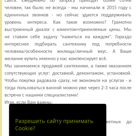
сайта. Ежедневно по запросу приходят более сотни
человек; так было не всегда - мы начинали в 2015 году с
единичных звонков - но сейчас удается поддерживать
уровень интереса. Как такое возможно? Грамотно
выстроенный диалог с клиентом+приемлемые цены. Мы
не ставим себе задачу "нажиться на каждом". Гораздо
интереснее подбирать сантехнику под потребности
человека/особенности жилища/личный вкус. А Ваше
желание купить именно у нас компенсирует всё.
Мы занимаемся продажей сантехники, а также оказанием
сопутствующих услуг: доставкой, демонтажом, установкой.
Чтобы покупка радовала сразу, не экономьте на услугах - и
тогда пользоваться ванной можно уже через 2-3 часа после
встречи с нашими специалистами!
Итак, если Вам важны:
хорошее качество сантехники
Разрешить сайту принимать
большой выбор (от польских бюджетных до
Cookie?
итальянских премиум-вариантов)