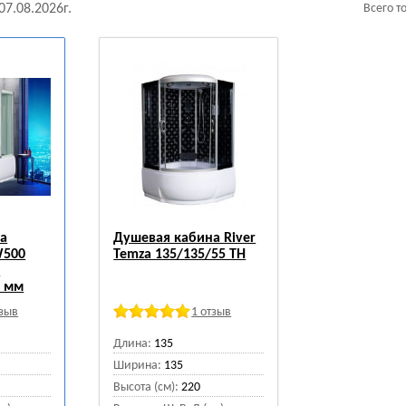
07.08.2026г.
Всего т
а
Душевая кабина River
W500
Temza 135/135/55 ТН
2
0 мм
тзыв
1 отзыв
Длина:
135
Ширина:
135
Высота (см):
220