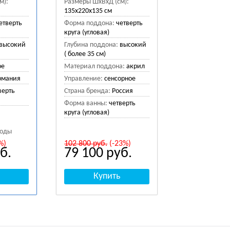
м):
Размеры ШхВхД (см):
135x220x135 см
етверть
Форма поддона:
четверть
круга (угловая)
высокий
Глубина поддона:
высокий
( более 35 см)
ое
Материал поддона:
акрил
рмания
Управление:
сенсорное
верть
Страна бренда:
Россия
Форма ванны:
четверть
круга (угловая)
воды
%)
102 800
руб.
(-23%)
б.
79 100
руб.