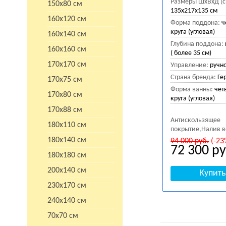
Размеры ШхВхД (с
150х80 см
135x217x135 см
160х120 см
Форма поддона:
ч
круга (угловая)
160х140 см
Глубина поддона:
160х160 см
( более 35 см)
170х170 см
Управление:
ручн
Страна бренда:
Ге
170х75 см
Форма ванны:
чет
170х80 см
круга (угловая)
170х88 см
Антискользящее
180х110 см
покрытие,Налив 
180х140 см
94 000
руб.
(-23
72 300
ру
180х180 см
200х140 см
230х170 см
240х140 см
70х70 см