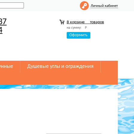
Личный кабинет
37
В корзине
товаров
на сумму:
Р
4
Оформить
унные
Душевые углы и ограждения