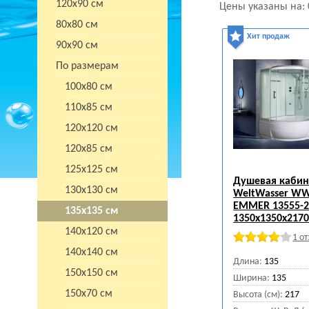
120х90 см
Цены указаны на:
80х80 см
Хит продаж
90х90 см
По размерам
100х80 см
110х85 см
120х120 см
120х85 см
125х125 см
Душевая кабин
130х130 см
WeltWasser W
EMMER 13555-
135х135 см
1350х1350х217
140х120 см
1 о
140х140 см
Длина:
135
150х150 см
Ширина:
135
150х70 см
Высота (см):
217