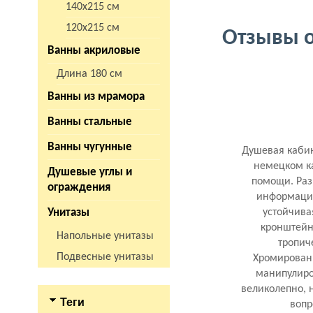
140х215 см
120х215 см
Отзывы о
Ванны акриловые
Длина 180 см
Ванны из мрамора
Ванны стальные
Ванны чугунные
Душевая кабин
немецком ка
Душевые углы и
помощи. Раз
ограждения
информацию
Унитазы
устойчива
кронштейн
Напольные унитазы
тропич
Подвесные унитазы
Хромированн
манипулиро
великолепно, 
Теги
вопр