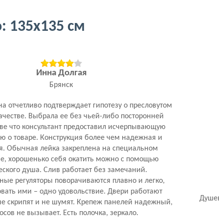
: 135х135 см
Инна Долгая
Брянск
а отчетливо подтверждает гипотезу о пресловутом
честве. Выбрала ее без чьей-либо посторонней
ве что консультант предоставил исчерпывающую
 о товаре. Конструкция более чем надежная и
я. Обычная лейка закреплена на специальном
е, хорошенько себя окатить можно с помощью
еского душа. Слив работает без замечаний.
ые регуляторы поворачиваются плавно и легко,
вать ими – одно удовольствие. Двери работают
Душе
не скрипят и не шумят. Крепеж панелей надежный,
осов не вызывает. Есть полочка, зеркало.