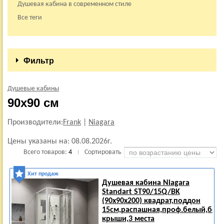
Душевая кабина в современном стиле
Все теги
Фильтр
Душевые кабины
90х90 см
Производители:
Frank
|
Niagara
Цены указаны на:
08.08.2026г.
Всего товаров:
4
Сортировать
|
Хит продаж
Душевая кабина Niagara
Standart ST90/15Q/BK
(90х90х200) квадрат,поддон
15см,распашная,проф.белый,без
крыши,3 места