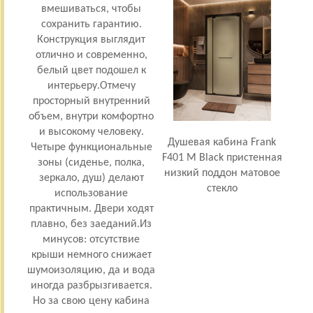
вмешиваться, чтобы
л
сохранить гарантию.
поэ
Конструкция выглядит
отлично и современно,
белый цвет подошел к
Ме
интерьеру.Отмечу
вежл
просторный внутренний
та
объем, внутри комфортно
и высокому человеку.
Душевая кабина Frank
Четыре функциональные
тран
F401 М Black пристенная
зоны (сиденье, полка,
Сам
низкий поддон матовое
зеркало, душ) делают
вошл
стекло
использование
ва
практичным. Двери ходят
уст
плавно, без заеданий.Из
ино
минусов: отсутствие
выг
крыши немного снижает
ухо
шумоизоляцию, да и вода
семь
иногда разбрызгивается.
и
Но за свою цену кабина
Хоро