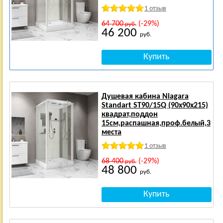
1 отзыв
64 700
(-29%)
руб.
46 200
руб.
Душевая кабина Niagara
Standart ST90/15Q (90х90х215)
квадрат,поддон
15см,распашная,проф.белый,3
места
1 отзыв
68 400
(-29%)
руб.
48 800
руб.