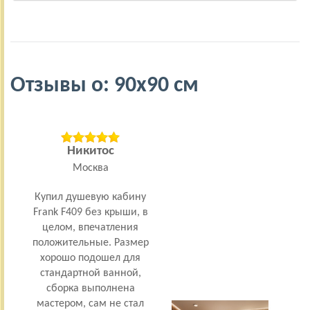
Отзывы о: 90х90 см
Никитос
Москва
Пен
Купил душевую кабину
год 
Frank F409 без крыши, в
вр
целом, впечатления
да
положительные. Размер
жен
хорошо подошел для
наш
стандартной ванной,
Сын
сборка выполнена
н
мастером, сам не стал
каби