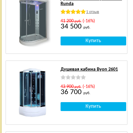
Runda
1 отзыв
41 200
(-16%)
руб.
34 500
руб.
Душевая кабина Byon 2601
43 900
(-16%)
руб.
36 700
руб.