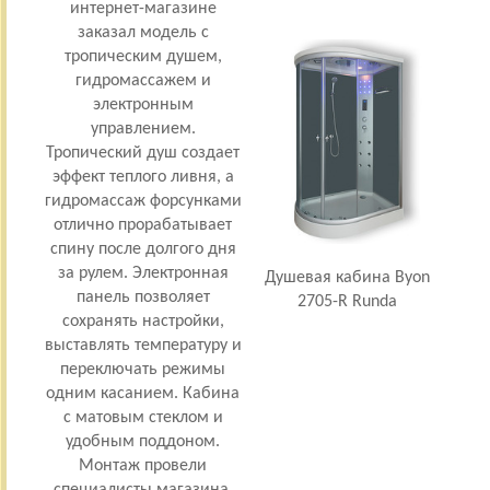
интернет-магазине
душе
заказал модель с
тропическим душем,
гидромассажем и
тр
электронным
управлением.
Тропический душ создает
упр
эффект теплого ливня, а
спон
гидромассаж форсунками
ни р
отлично прорабатывает
пада
спину после долгого дня
все 
за рулем. Электронная
что
Душевая кабина Byon
панель позволяет
Ка
2705-R Runda
сохранять настройки,
выставлять температуру и
Упра
переключать режимы
ни
одним касанием. Кабина
работ
с матовым стеклом и
сам
удобным поддоном.
п
Монтаж провели
Дост
специалисты магазина.
д