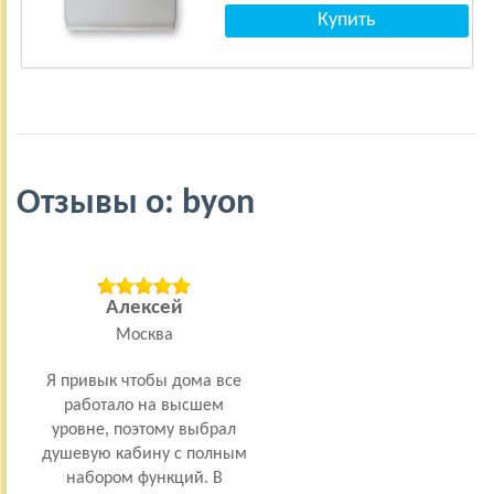
Отзывы о: byon
Алексей
Москва
Я привык чтобы дома все
В
работало на высшем
ком
уровне, поэтому выбрал
чт
душевую кабину с полным
м
набором функций. В