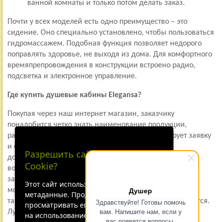
ванной комнаты и только потом делать заказ.
Почти у всех моделей есть одно преимущество – это
сидение. Оно специально установлено, чтобы пользоваться
гидромассажем. Подобная функция позволяет недорого
поправлять здоровье, не выходя из дома. Для комфортного
времяпрепровождения в конструкции встроено радио,
подсветка и электронное управление.
Где купить душевые кабины Elegansa?
Покупая через наш интернет магазин, заказчику
понадобится четко знать наименование продукции,
размеры и характеристики. Менеджер регистрирует заявку
и отдает ее на исполнение. При необходимости
Разрешить сайту принимать
дополнительно оформляется доставка. По г. Москва
Cookie?
возможен самовывоз. В регионы России перевозкой
занимаются транспортные компании. Также через сайт
Этот сайт использует файлы cookie и
Душер
можно заказать установку и подъем на этаж. Собирать
метаданные. Продолжая
такие сложные конструкции в одиночку не рекомендуется.
Здравствуйте! Готовы помочь
просматривать его, вы соглашаетесь
вам. Напишите нам, если у
Лучше довериться профессионалам.
на использование нами файлов cookie
вас появятся вопросы.