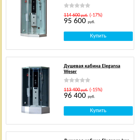
114 600
(-17%)
руб.
95 600
руб.
Душевая кабина Elegansa
Weser
113 400
(-15%)
руб.
96 400
руб.