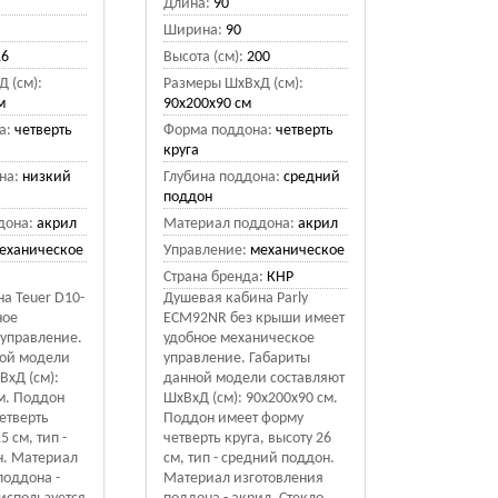
Длина:
90
Ширина:
90
16
Высота (см):
200
 (см):
Размеры ШхВхД (см):
м
90x200x90 см
а:
четверть
Форма поддона:
четверть
круга
на:
низкий
Глубина поддона:
средний
поддон
дона:
акрил
Материал поддона:
акрил
еханическое
Управление:
механическое
Страна бренда:
КНР
а Teuer D10-
Душевая кабина Parly
ное
ECM92NR без крыши имеет
управление.
удобное механическое
ной модели
управление. Габариты
ВхД (см):
данной модели составляют
м. Поддон
ШхВхД (см): 90x200x90 см.
етверть
Поддон имеет форму
5 см, тип -
четверть круга, высоту 26
н. Материал
см, тип - средний поддон.
поддона -
Материал изготовления