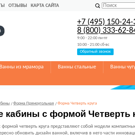
ТЫ
ОТЗЫВЫ
КАРТА САЙТА
+7 (495) 150-24-
8 (800) 333-62-8
9:00 - 22:00 пн-пт
10:00 - 21:00 сб-вс
Обратный звонок
Ванны из мрамора
Ванны стальные
Ванны чуг
абины
Форма Прямоугольная
Форма Четверть круга
 кабины с формой Четверть 
 формой четверть круга представляют собой модели компактные
ересно обновить дизайн ванной, включив в него части инновац