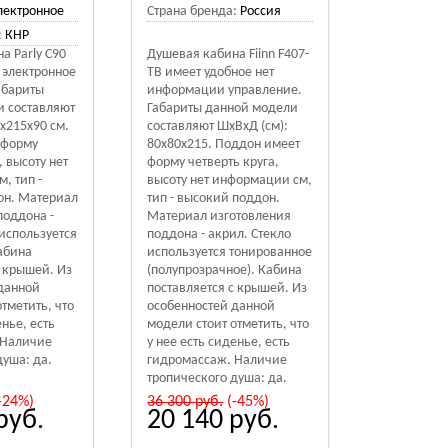
лектронное
Страна бренда:
Россия
:
КНР
а Parly C90
Душевая кабина Fiinn F407-
 электронное
TB имеет удобное нет
абариты
информации управление.
и составляют
Габариты данной модели
0x215x90 см.
составляют ШхВхД (см):
 форму
80х80х215. Поддон имеет
, высоту нет
форму четверть круга,
, тип -
высоту нет информации см,
он. Материал
тип - высокий поддон.
поддона -
Материал изготовления
 используется
поддона - акрил. Стекло
абина
используется тонированное
с крышей. Из
(полупрозрачное). Кабина
данной
поставляется с крышей. Из
тметить, что
особенностей данной
енье, есть
модели стоит отметить, что
 Наличие
у нее есть сиденье, есть
душа: да.
гидромассаж. Наличие
тропического душа: да.
-24%)
36 300
руб.
(-45%)
руб.
20 140
руб.