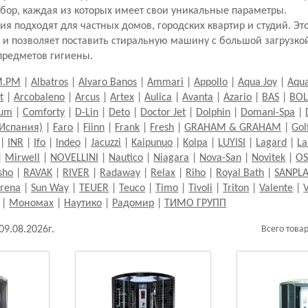
бор, каждая из которых имеет свои уникальные параметры.
ия подходят для частных домов, городских квартир и студий. Эт
 и позволяет поставить стиральную машину с большой загрузко
предметов гигиены.
M.PM
|
Albatros
|
Alvaro Banos
|
Ammari
|
Appollo
|
Aqua Joy
|
Aqua
t
|
Arcobaleno
|
Arcus
|
Artex
|
Aulica
|
Avanta
|
Azario
|
BAS
|
BO
eum
|
Comforty
|
D-Lin
|
Deto
|
Doctor Jet
|
Dolphin
|
Domani-Spa
|
(Испания)
|
Faro
|
Fiinn
|
Frank
|
Fresh
|
GRAHAM & GRAHAM
|
Gol
|
INR
|
Ifo
|
Indeo
|
Jacuzzi
|
Kaipunuo
|
Kolpa
|
LUYISI
|
Lagard
|
L
|
Mirwell
|
NOVELLINI
|
Nautico
|
Niagara
|
Nova-San
|
Novitek
|
OS
sho
|
RAVAK
|
RIVER
|
Radaway
|
Relax
|
Riho
|
Royal Bath
|
SANPLA
erena
|
Sun Way
|
TEUER
|
Teuco
|
Timo
|
Tivoli
|
Triton
|
Valente
|
|
Мономах
|
Наутико
|
Радомир
|
ТИМО ГРУПП
09.08.2026г.
Всего това