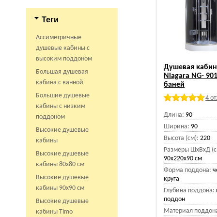
Теги
Ассиметричные
душевые кабины с
высоким поддоном
Душевая кабин
Большая душевая
Niagara NG- 901
кабина с ванной
баней
Большие душевые
4 о
кабины с низким
Длина:
90
поддоном
Ширина:
90
Высокие душевые
Высота (см):
220
кабины
Размеры ШхВхД (с
Высокие душевые
90x220x90 см
кабины 80х80 см
Форма поддона:
ч
Высокие душевые
круга
кабины 90х90 см
Глубина поддона:
поддон
Высокие душевые
Материал поддон
кабины Timo