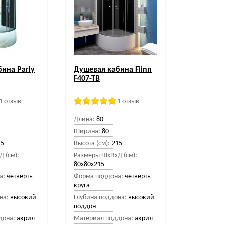
ина Parly
Душевая кабина Fiinn
F407-TB
1 отзыв
1 отзыв
Длина:
80
Ширина:
80
15
Высота (см):
215
 (см):
Размеры ШхВхД (см):
80х80х215
а:
четверть
Форма поддона:
четверть
круга
на:
высокий
Глубина поддона:
высокий
поддон
дона:
акрил
Материал поддона:
акрил