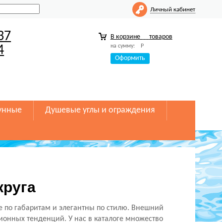
Личный кабинет
37
В корзине
товаров
на сумму:
Р
4
Оформить
унные
Душевые углы и ограждения
круга
 по габаритам и элегантны по стилю. Внешний
ионных тенденций. У нас в каталоге множество