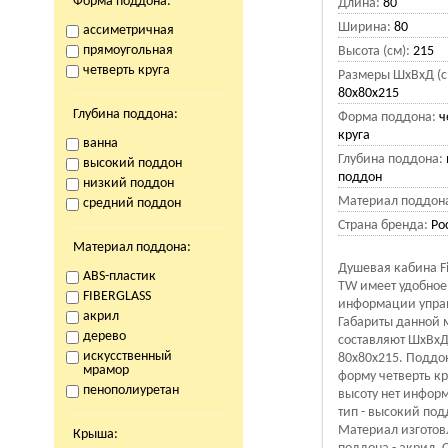
Форма поддона:
Длина:
80
Ширина:
80
ассиметричная
прямоугольная
Высота (см):
215
четверть круга
Размеры ШхВхД (с
80х80х215
Глубина поддона:
Форма поддона:
ч
круга
ванна
Глубина поддона:
высокий поддон
поддон
низкий поддон
Материал поддон
средний поддон
Страна бренда:
Ро
Материал поддона:
Душевая кабина Fi
ABS-пластик
TW имеет удобное
FIBERGLASS
информации упра
акрил
Габариты данной
дерево
составляют ШхВхД 
искусственный
80х80х215. Поддо
мрамор
форму четверть кр
пенополиуретан
высоту нет инфор
тип - высокий под
Материал изготов
Крыша: