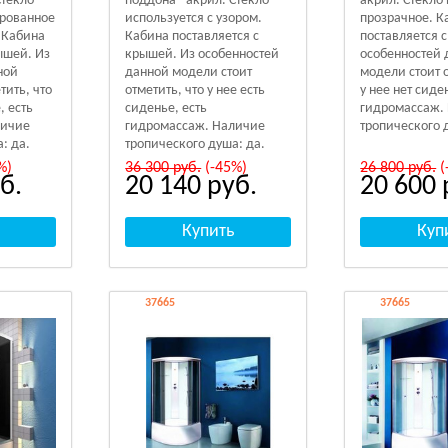
Стекло
поддона - акрил. Стекло
акрил. Стекло
ированное
используется с узором.
прозрачное. К
. Кабина
Кабина поставляется с
поставляется 
ышей. Из
крышей. Из особенностей
особенностей 
ной
данной модели стоит
модели стоит о
тить, что
отметить, что у нее есть
у нее нет сиде
, есть
сиденье, есть
гидромассаж.
личие
гидромассаж. Наличие
тропического 
: да.
тропического душа: да.
%)
36 300
руб.
(-45%)
26 800
руб.
(
б.
20 140
руб.
20 600
37665
37665