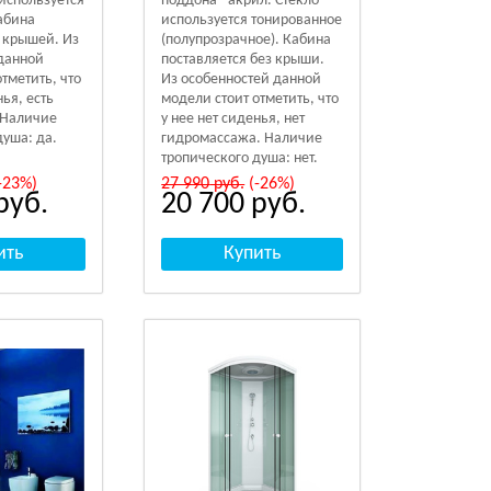
 используется
поддона - акрил. Стекло
абина
используется тонированное
с крышей. Из
(полупрозрачное). Кабина
данной
поставляется без крыши.
тметить, что
Из особенностей данной
нья, есть
модели стоит отметить, что
 Наличие
у нее нет сиденья, нет
душа: да.
гидромассажа. Наличие
тропического душа: нет.
-23%)
27 990
руб.
(-26%)
руб.
20 700
руб.