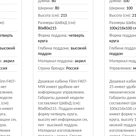
Длина:
80
Длина:
100
Ширина:
80
Ширина:
100
Высота (см):
215
Высота (см):
2
м):
Размеры ШхВхД (см):
Размеры ШхВхД
80х80х215
100x216x100 с
етверть
Форма поддона:
четверть
Форма поддон
круга
круга
высокий
Глубина поддона:
высокий
Глубина поддо
поддон
поддон
а:
акрил
Материал поддона:
акрил
Материал под
ссия
Страна бренда:
Россия
Управление:
м
inn F407-
Душевая кабина Fiinn F407-
Душевая кабин
 нет
MW имеет удобное нет
25 имеет удоб
вление.
информации управление.
механическое 
 модели
Габариты данной модели
Габариты дан
(см):
составляют ШхВхД (см):
составляют Шх
н имеет
80х80х215. Поддон имеет
100x216x100 с
уга,
форму четверть круга,
имеет форму ч
мации см,
высоту нет информации см,
круга, высоту 1
дон.
тип - высокий поддон.
низкий поддо
ления
Материал изготовления
изготовления 