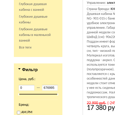
Управление:
элек
Глубокая душевая
Страна бренда:
КН
кабина с ванной
Душевая кабина N
Глубокие душевые
NG- 901-01S с бан
кабины
удобное электрон
управление. Габа
Глубокие душевые
данной модели со
кабины в маленькой
ШхВхД (см): 90x22
ванной
Поддон имеет фо
четверть круга, вы
Все теги
см, тип - низкий 
Материал изготов
поддона - акрил. 
используется тон
Фильтр
(полупрозрачное)
поставляется с кр
особенностей дан
Цена, руб.:
модели стоит отме
—
у нее есть сиденье
гидромассаж. На
тропического душа
22 900
руб.
(-24
Бренд:
17 380
ру
AM.PM