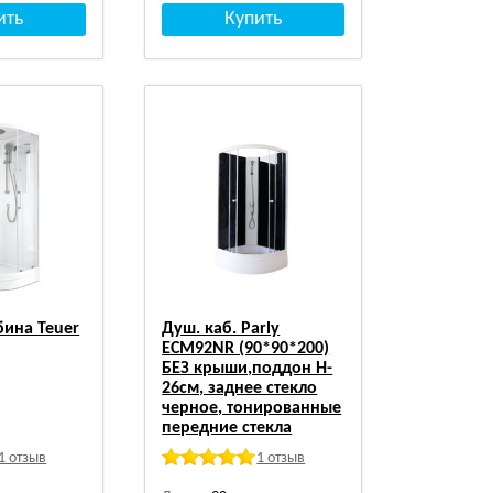
бина Teuer
Душ. каб. Parly
ECM92NR (90*90*200)
БЕЗ крыши,поддон H-
26см, заднее стекло
черное, тонированные
передние стекла
1 отзыв
1 отзыв