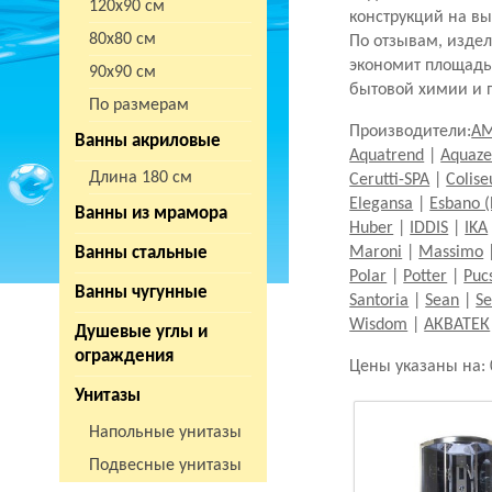
120х90 см
конструкций на вы
80х80 см
По отзывам, издел
экономит площадь
90х90 см
бытовой химии и 
По размерам
Производители:
A
Ванны акриловые
Aquatrend
|
Aquaze
Длина 180 см
Cerutti-SPA
|
Colis
Elegansa
|
Esbano 
Ванны из мрамора
Huber
|
IDDIS
|
IKA
Ванны стальные
Maroni
|
Massimo
Polar
|
Potter
|
Puc
Ванны чугунные
Santoria
|
Sean
|
S
Wisdom
|
АКВАТЕК
Душевые углы и
ограждения
Цены указаны на:
Унитазы
Напольные унитазы
Подвесные унитазы