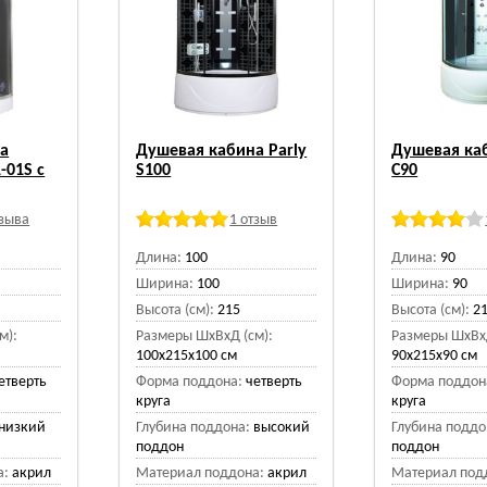
а
Душевая кабина Parly
Душевая каб
-01S с
S100
C90
тзыва
1 отзыв
Длина:
100
Длина:
90
Ширина:
100
Ширина:
90
Высота (см):
215
Высота (см):
2
м):
Размеры ШхВхД (см):
Размеры ШхВхД
100x215x100 см
90x215x90 см
етверть
Форма поддона:
четверть
Форма поддон
круга
круга
низкий
Глубина поддона:
высокий
Глубина поддо
поддон
поддон
а:
акрил
Материал поддона:
акрил
Материал под