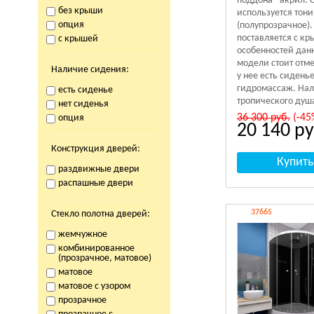
поддона - акрил. 
без крыши
используется тон
опция
(полупрозрачное)
поставляется с кр
с крышей
особенностей дан
модели стоит отме
Наличие сидения:
у нее есть сиденье
гидромассаж. На
есть сиденье
тропического душа
нет сиденья
36 300
руб.
(-45
опция
20 140
ру
Конструкция дверей:
раздвижные двери
распашные двери
37665
Стекло полотна дверей:
жемчужное
комбинированное
(прозрачное, матовое)
матовое
матовое с узором
прозрачное