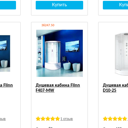
36247.50
 Fiinn
Душевая кабина Fiinn
Душевая ка
F407-MW
D10-25
тзыв
1 отзыв