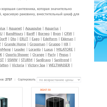
о хорошая сантехника, которая значительно
й, красивую раковину, вместительный шкаф для
lux
|
Aquanet
|
Aquapulse
|
Aquarius
|
LU
|
BandHours
|
Banff
|
Borneo
|
Byon
|
CRW
|
Dorff
|
Dto
|
ERLIT
|
Eago
|
Edelform
|
Ekkman
|
f
|
Grande Home
|
Grossman
|
Gruppo
|
HX
|
anMeng
|
Leader
|
Loranto
|
Luxus
|
MILATORE
|
K
|
Oporto Shower
|
Orange
|
Parly
|
Pegas
|
ST
|
SSWW
|
STURM
|
SanBravo
|
Sanitrend
|
Vatten
|
Victoria
|
Victory Spa
|
WELTWASSER
|
ров:
2737
Сортировать
|
36247.50