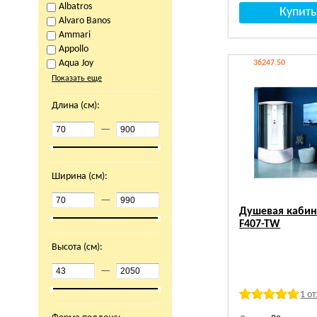
Albatros
Alvaro Banos
Ammari
Appollo
Aqua Joy
36247.50
Показать еще
Длина (см):
—
Ширина (см):
—
Душевая кабина
F407-TW
Высота (см):
—
1 о