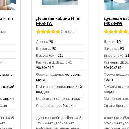
 Fiinn
Душевая кабина Fiinn
Душевая каб
F408-TW
F408-MW
тзыв
2 отзыва
Длина:
90
Длина:
90
Ширина:
90
Ширина:
90
Высота (см):
215
Высота (см):
2
м):
Размеры ШхВхД (см):
Размеры ШхВхД
90х90х215
90х90х215
етверть
Форма поддона:
четверть
Форма поддон
круга
круга
высокий
Глубина поддона:
высокий
Глубина поддо
поддон
поддон
а:
акрил
Материал поддона:
акрил
Материал под
ссия
Страна бренда:
Россия
Страна бренда
inn F408-
Душевая кабина Fiinn F408-
Душевая кабина
нет
TW имеет удобное нет
MW имеет удо
вление.
информации управление.
информации у