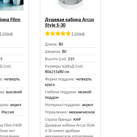
ина Fiinn
Душевая кабина Arcus
Style S-30
1 отзыв
1 отзыв
Длина:
80
Ширина:
80
15
Высота (см):
215
 (см):
Размеры ШхВхД (см):
80x215x80 см
а:
четверть
Форма поддона:
четверть
круга
на:
высокий
Глубина поддона:
низкий
поддон
дона:
акрил
Материал поддона:
акрил
:
Россия
Управление:
механическое
Страна бренда:
КНР
 Fiinn F408-
Душевая кабина Arcus Style
бное нет
S-30 имеет удобное
правление.
механическое управление.