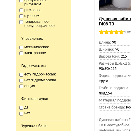
прозрачное с
рисунком
рифленое
с узором
Душевая кабина
тонированное
F408-TB
(полупрозрачное)
1 о
Управление:
Длина:
90
механическое
Ширина:
90
электронное
Высота (см):
215
Размеры ШхВхД (с
Гидромассаж:
90х90х215
есть гидромассаж
Форма поддона:
ч
нет гидромассажа
круга
опция
Глубина поддона:
поддон
Финская сауна:
Материал поддон
да
Страна бренда:
Ро
нет
Душевая кабина Fi
TB имеет удобное 
Турецкая баня:
информации упра