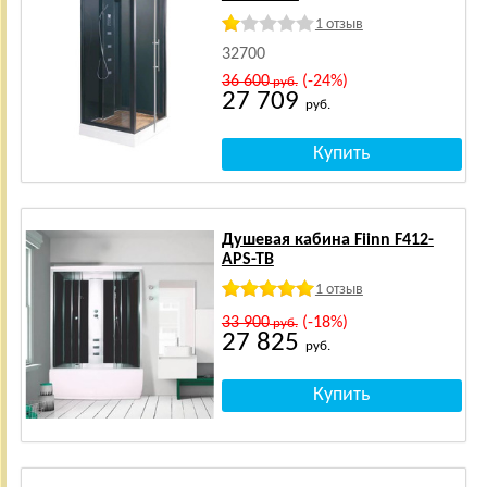
1 отзыв
32700
36 600
(-24%)
руб.
27 709
руб.
Душевая кабина Fiinn F412-
APS-TB
1 отзыв
33 900
(-18%)
руб.
27 825
руб.