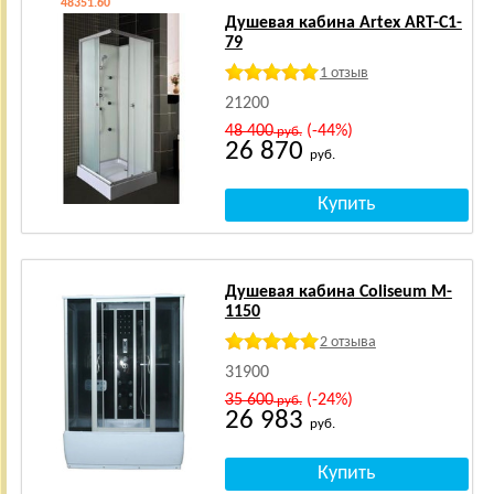
48351.60
Душевая кабина Artex ART-C1-
79
1 отзыв
21200
48 400
(-44%)
руб.
26 870
руб.
Душевая кабина Coliseum M-
1150
2 отзыва
31900
35 600
(-24%)
руб.
26 983
руб.