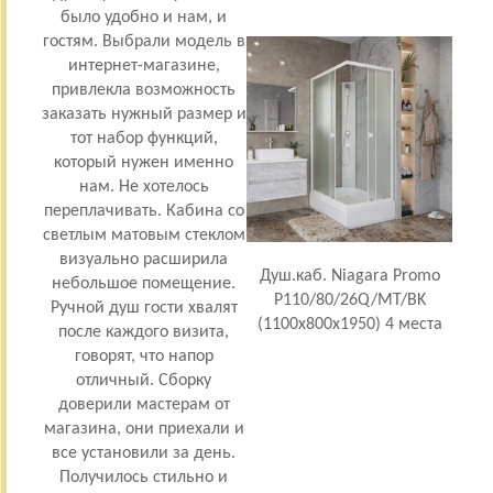
было удобно и нам, и
ак
гостям. Выбрали модель в
окуп
интернет-магазине,
тр
привлекла возможность
и
заказать нужный размер и
орие
тот набор функций,
по
который нужен именно
К
нам. Не хотелось
с
переплачивать. Кабина со
п
светлым матовым стеклом
впис
визуально расширила
инт
Душ.каб. Niagara Promo
небольшое помещение.
душ
P110/80/26Q/MT/BK
Ручной душ гости хвалят
мяг
(1100х800х1950) 4 места
после каждого визита,
к
говорят, что напор
отличный. Сборку
расс
доверили мастерам от
з
магазина, они приехали и
все установили за день.
во
Получилось стильно и
чи