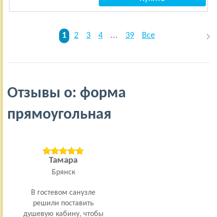
1
2
3
4
...
39
Все
Отзывы о: форма
прямоугольная
Тамара
Брянск
В гостевом санузле
Ре
решили поставить
у
душевую кабину, чтобы
каби