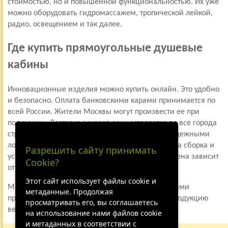
стоимостью, но и повышенной функциональностью. Их уже
можно оборудовать гидромассажем, тропической лейкой,
радио, освещением и так далее.
Где купить прямоугольные душевые
кабины
Инновационные изделия можно купить онлайн. Это удобно
и безопасно. Оплата банковскими карами принимается по
всей России. Жители Москвы могут произвести ее при
получении. Доставка заказов осуществляется во все города
страны, мы работаем с самыми крупными и надежными
логистическими центрами. Также предусмотрена сборка и
Разрешить сайту принимать
установка сантехники нашими сотрудниками. Цена зависит
Cookie?
от сложности задачи.
Этот сайт использует файлы cookie и
Магазин работает исключительно с проверенными
метаданные. Продолжая
производителями. Здесь вы можете заказать продукцию
просматривать его, вы соглашаетесь
ведущих брендов страны и Европы.
на использование нами файлов cookie
и метаданных в соответствии с