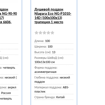
оддон
Душевой поддон
a NG-90-90
Niagara Eco NG-P1010-
17)
14D (100х100х13)
я 6606,
трапеция,1 место
Длина:
100
Ширина:
100
7
Высота (см):
13
 (см):
Размеры ШхВхД (см):
100x13x100 см
а:
четверть
Форма поддона:
)
асимметричная
на:
низкий (
Глубина поддона:
низкий
поддон
дона:
акрил
Материал поддона:
ABS-
пластик
:
Россия
Страна бренда:
Китай
четверть
)