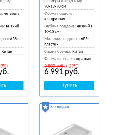
 (см):
Размеры ШхВхД (см):
90x13x90 см
а:
четверть
Форма поддона:
квадратная
на:
низкий
Глубина поддона:
низкий (
10-15 см)
дона:
ABS-
Материал поддона:
ABS-
пластик
:
Китай
Страна бренда:
Китай
Форма ванны:
квадратная
29%)
9 800
руб.
(-29%)
уб.
6 991
руб.
Хит продаж