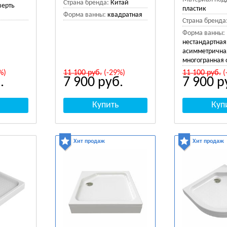
Страна бренда:
Китай
верть
пластик
Форма ванны:
квадратная
Страна бренда
Форма ванны:
нестандартная
асимметрична
многогранная
%)
11 100
руб.
(-29%)
11 100
руб.
(
.
7 900
руб.
7 900
р
Хит продаж
Хит продаж