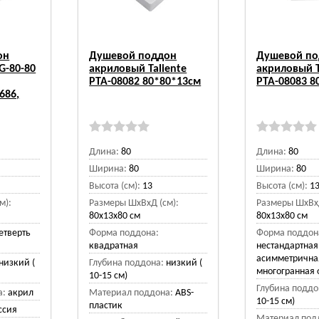
он
Душевой поддон
Душевой п
G-80-80
акриловый Taliente
акриловый T
PTA-08082 80*80*13см
PTA-08083 8
686,
Длина:
80
Длина:
80
Ширина:
80
Ширина:
80
Высота (см):
13
Высота (см):
1
м):
Размеры ШхВхД (см):
Размеры ШхВхД
80x13x80 см
80x13x80 см
етверть
Форма поддона:
Форма поддон
квадратная
нестандартная
асимметрична
низкий (
Глубина поддона:
низкий (
многогранная
10-15 см)
Глубина поддо
а:
акрил
Материал поддона:
ABS-
10-15 см)
пластик
ссия
Материал под