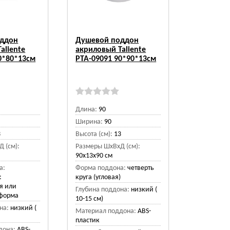
оддон
Душевой поддон
aliente
акриловый Taliente
0*80*13см
PTA-09091 90*90*13см
Длина:
90
Ширина:
90
3
Высота (см):
13
 (см):
Размеры ШхВхД (см):
90x13x90 см
а:
Форма поддона:
четверть
:
круга (угловая)
я или
Глубина поддона:
низкий (
 форма
10-15 см)
на:
низкий (
Материал поддона:
ABS-
пластик
дона:
ABS-