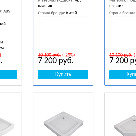
Материал поддона:
ABS-
Материал под
пластик
пластик
а:
ABS-
Страна бренда:
Китай
Страна бренда
тай
ли
рма
)
10 100
руб.
(-29%)
10 100
руб.
(
.
7 200
руб.
7 200
р