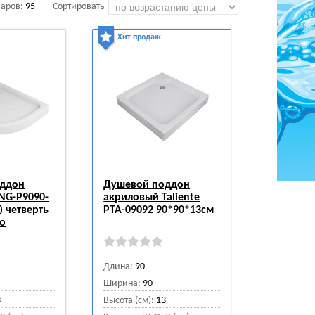
варов:
95
Сортировать
|
Хит продаж
оддон
Душевой поддон
 NG-P9090-
акриловый Taliente
) четверть
PTA-09092 90*90*13см
то
Длина:
90
Ширина:
90
3
Высота (см):
13