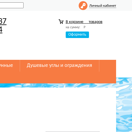
Личный кабинет
37
В корзине
товаров
на сумму:
Р
4
Оформить
унные
Душевые углы и ограждения