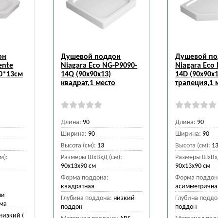
он
Душевой поддон
Душевой п
ente
Niagara Eco NG-P9090-
Niagara Eco
90*13см
14Q (90х90х13)
14D (90х90х1
квадрат,1 место
трапеция,1 
Длина:
90
Длина:
90
Ширина:
90
Ширина:
90
Высота (см):
13
Высота (см):
1
м):
Размеры ШхВхД (см):
Размеры ШхВхД
90x13x90 см
90x13x90 см
Форма поддона:
Форма поддон
квадратная
асимметрична
ли
Глубина поддона:
низкий
Глубина поддо
рма
поддон
поддон
низкий (