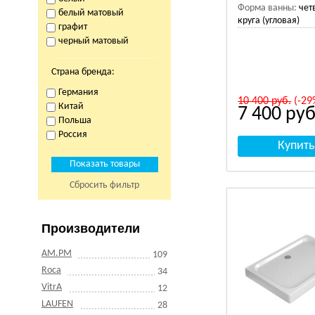
Форма ванны:
чет
белый матовый
круга (угловая)
графит
черный матовый
Страна бренда:
Германия
10 400
руб.
(-29
Китай
7 400
руб
Польша
Россия
Сбросить фильтр
Производители
AM.PM
109
Roca
34
VitrA
12
LAUFEN
28