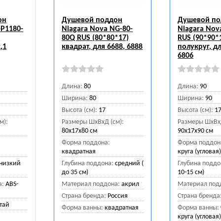
он
Душевой поддон
Душевой п
-P1180-
Niagara Nova NG-80-
Niagara Nov
)
80Q RUS (80*80*17)
RUS (90*90*
,1
квадрат, для 6688, 6888
полукруг, дл
6806
Длина:
80
Длина:
90
Ширина:
80
Ширина:
90
Высота (см):
17
Высота (см):
1
м):
Размеры ШхВхД (см):
Размеры ШхВхД
80x17x80 см
90x17x90 см
Форма поддона:
Форма поддон
квадратная
круга (угловая
низкий
Глубина поддона:
средний (
Глубина поддо
до 35 см)
10-15 см)
а:
ABS-
Материал поддона:
акрил
Материал под
Страна бренда:
Россия
Страна бренда
тай
Форма ванны:
квадратная
Форма ванны:
круга (угловая