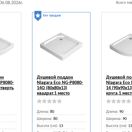
06.08.2026г.
Всего то
Хит продаж
он
Душевой поддон
Душевой п
-P8080-
Niagara Eco NG-P8080-
Niagara Eco
етверть
14Q (80х80х13)
14 (90х90х13
квадрат,1 место
круга,1 мес
Длина:
80
Длина:
90
Ширина:
80
Ширина:
90
Высота (см):
13
Высота (см):
1