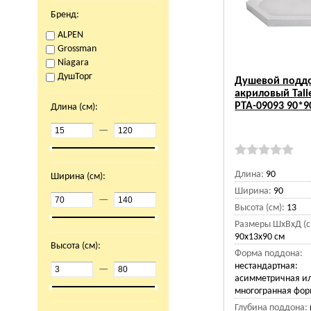
Бренд:
ALPEN
Grossman
Niagara
ДушТорг
Душевой подд
акриловый Tali
PTA-09093 90*
Длина (см):
—
Длина:
90
Ширина (см):
Ширина:
90
—
Высота (см):
13
Размеры ШхВхД (с
90x13x90 см
Высота (см):
Форма поддона:
нестандартная:
—
асимметричная и
многогранная фо
Глубина поддона: