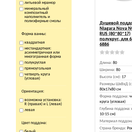
литьевой мрамор
минеральный
композитный
наполнитель и
полиэфирные смолы
Душевой подд
Niagara Nova N
RUS (80*80*17)
Форма ванны:
полукруг, для 6
квадратная
6886
нестандартная:
асимметричная или
многогранная форма
полукруглая
Длина:
80
прямоугольная
Ширина:
80
четверть круга
Высота (см):
17
(угловая)
Размеры ШхВхД (с
80x17x80 см
Ориентация:
Форма поддона:
ч
возможна установка:
круга (угловая)
R (правая) и L (левая)
Глубина поддона:
левая
10-15 см)
Материал поддон
Цвет поддона:
Страна бренда:
Ро
белый