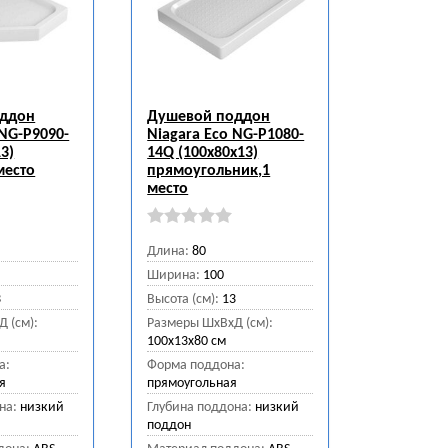
оддон
Душевой поддон
 NG-P9090-
Niagara Eco NG-P1080-
3)
14Q (100х80х13)
место
прямоугольник,1
место
Длина:
80
Ширина:
100
3
Высота (см):
13
 (см):
Размеры ШхВхД (см):
100x13x80 см
а:
Форма поддона:
я
прямоугольная
на:
низкий
Глубина поддона:
низкий
поддон