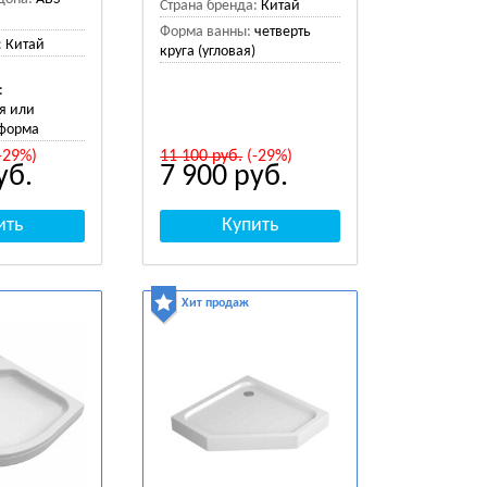
Страна бренда:
Китай
Форма ванны:
четверть
:
Китай
круга (угловая)
:
я или
 форма
-29%)
11 100
руб.
(-29%)
уб.
7 900
руб.
Хит продаж