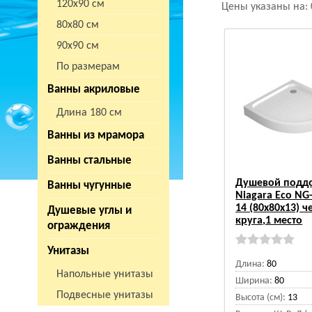
120х90 см
Цены указаны на:
80х80 см
90х90 см
По размерам
Ванны акриловые
Длина 180 см
Ванны из мрамора
Ванны стальные
Душевой подд
Ванны чугунные
Niagara Eco NG
14 (80х80х13) ч
Душевые углы и
круга,1 место
ограждения
Унитазы
Длина:
80
Напольные унитазы
Ширина:
80
Подвесные унитазы
Высота (см):
13