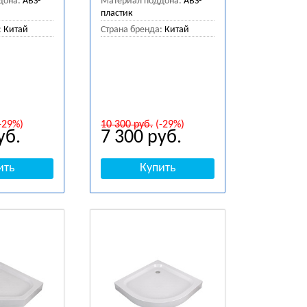
дона:
ABS-
Материал поддона:
ABS-
пластик
:
Китай
Страна бренда:
Китай
-29%)
10 300
руб.
(-29%)
уб.
7 300
руб.