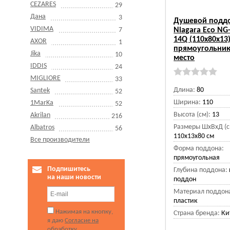
CEZARES
29
Дана
3
Душевой подд
VIDIMA
7
Niagara Eco NG
14Q (110х80х13
AXOR
1
прямоугольник
Jika
10
место
IDDIS
24
MIGLIORE
33
Длина:
80
Santek
52
Ширина:
110
1MarKa
52
Высота (см):
13
Akrilan
216
Размеры ШхВхД (с
Albatros
56
110x13x80 см
Все производители
Форма поддона:
прямоугольная
Подпишитесь
Глубина поддона:
на наши новости
поддон
Материал поддон
пластик
Нажимая на кнопку,
Страна бренда:
Ки
я даю
Согласие на
обработку