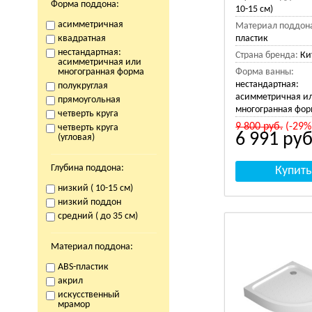
Форма поддона:
10-15 см)
асимметричная
Материал поддон
квадратная
пластик
нестандартная:
Страна бренда:
Ки
асимметричная или
многогранная форма
Форма ванны:
нестандартная:
полукруглая
асимметричная и
прямоугольная
многогранная фо
четверть круга
9 800
руб.
(-29%
четверть круга
6 991
руб
(угловая)
Глубина поддона:
низкий ( 10-15 см)
низкий поддон
средний ( до 35 см)
Материал поддона:
ABS-пластик
акрил
искусственный
мрамор