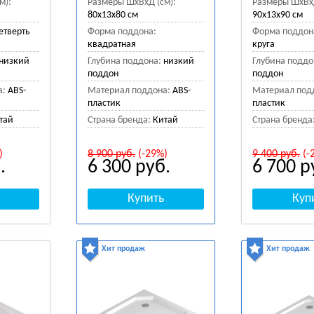
м):
Размеры ШхВхД (см):
Размеры ШхВхД
80x13x80 см
90x13x90 см
етверть
Форма поддона:
Форма поддон
квадратная
круга
низкий
Глубина поддона:
низкий
Глубина поддо
поддон
поддон
а:
ABS-
Материал поддона:
ABS-
Материал под
пластик
пластик
тай
Страна бренда:
Китай
Страна бренда
)
8 900
руб.
(-29%)
9 400
руб.
(-
.
6 300
руб.
6 700
р
Хит продаж
Хит продаж