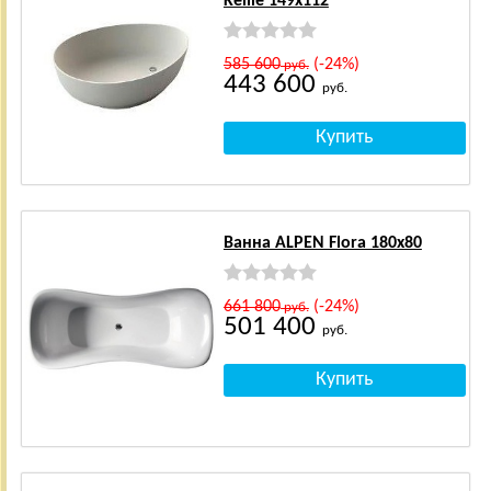
Kellie 149x112
585 600
(-24%)
руб.
443 600
руб.
Ванна ALPEN Flora 180x80
661 800
(-24%)
руб.
501 400
руб.