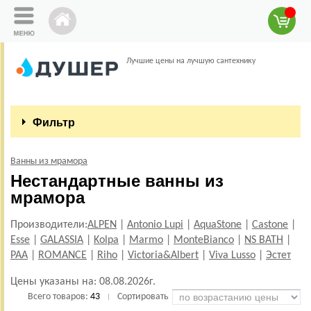
Лучшие цены на лучшую сантехнику
Фильтр
Ванны из мрамора
Нестандартные ванны из
мрамора
Производители:
ALPEN
|
Antonio Lupi
|
AquaStone
|
Castone
|
Esse
|
GALASSIA
|
Kolpa
|
Marmo
|
MonteBianco
|
NS BATH
|
PAA
|
ROMANCE
|
Riho
|
Victoria&Albert
|
Viva Lusso
|
Эстет
Цены указаны на:
08.08.2026г.
Всего товаров:
43
Сортировать
|