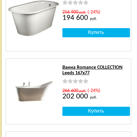
256 900
(-24%)
руб.
194 600
руб.
Ванна Romance COLLECTION
Leeds 167x77
266 600
(-24%)
руб.
202 000
руб.