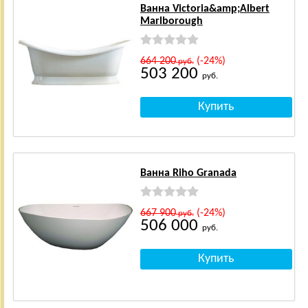
Ванна Victoria&amp;Albert
Marlborough
664 200
(-24%)
руб.
503 200
руб.
Ванна Riho Granada
667 900
(-24%)
руб.
506 000
руб.