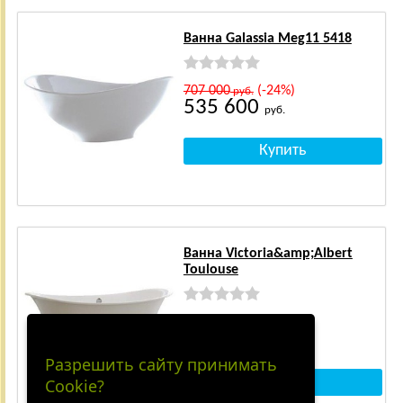
Ванна Galassia Meg11 5418
707 000
(-24%)
руб.
535 600
руб.
Ванна Victoria&amp;Albert
Toulouse
708 000
(-24%)
руб.
536 400
руб.
Разрешить сайту принимать
Cookie?