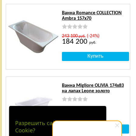
Ванна Romance COLLECTION
Ambra 157х70
243 100
(-24%)
руб.
184 200
руб.
Ванна Migliore OLIVIA 174x83
на лапах Leone золото
249 500
(-24%)
руб.
189 000
руб.
Разрешить сайту принимать
Cookie?