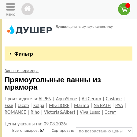
Лучшие цены на лучшую сантехнику
Фильтр
Ванны из мрамора
Прямоугольные ванны из
мрамора
Производители:
ALPEN
|
AquaStone
|
ArtCeram
|
Castone
|
Esse
|
Jacob
|
Kolpa
|
MIGLIORE
|
Marmo
|
NS BATH
|
PAA
|
ROMANCE
|
Riho
|
Victoria&Albert
|
Viva Lusso
|
Эстет
Цены указаны на:
09.08.2026г.
Всего товаров:
67
Сортировать
|