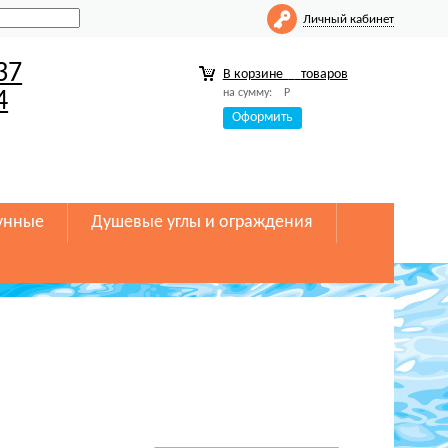
Личный кабинет
37
В корзине
товаров
на сумму:
Р
4
Оформить
унные
Душевые углы и ограждения