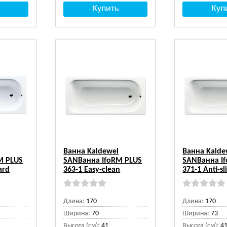
Ванна Kaldewei
Ванна Kalde
M PLUS
SANВанна IfoRM PLUS
SANВанна I
ard
363-1 Easy-clean
371-1 Anti-sl
Длина:
170
Длина:
170
Ширина:
70
Ширина:
73
Высота (см):
41
Высота (см):
4