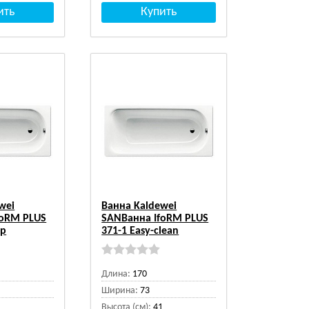
wei
Ванна Kaldewei
foRM PLUS
SANВанна IfoRM PLUS
ip
371-1 Easy-clean
Длина:
170
Ширина:
73
1
Высота (см):
41