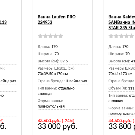
Ванна Laufen PRO
Ванна Kalde
113
224953
SANВанна I
STAR 335 St
Длина:
170
Длина:
170
Ширина:
70
Ширина:
70
Высота (см):
39.5
Высота (см):
4
м):
Размеры ШхВхД (см):
Размеры ШхВхД
70x39.50 x170 см
70x41x170 см
ейцария
Страна бренда:
Швейцария
Страна бренда
Тип ванны:
отдельно
Объем (л):
111
стоящая
но
Тип ванны:
от
Форма ванны:
стоящая
прямоугольная
Форма ванны:
прямоугольна
%)
43 600
руб.
(-24%)
44 600
руб.
(
б.
33 000
руб.
33 800