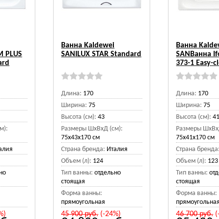
Ванна Kaldewei
Ванна Kalde
M PLUS
SANILUX STAR Standard
SANВанна I
ard
373-1 Easy-c
Длина:
170
Длина:
170
Ширина:
75
Ширина:
75
Высота (см):
43
Высота (см):
4
м):
Размеры ШхВхД (см):
Размеры ШхВхД
75x43x170 см
75x41x170 см
алия
Страна бренда:
Италия
Страна бренда
Объем (л):
124
Объем (л):
123
но
Тип ванны:
отдельно
Тип ванны:
от
стоящая
стоящая
Форма ванны:
Форма ванны:
прямоугольная
прямоугольна
%)
45 900
руб.
(-24%)
46 700
руб.
(