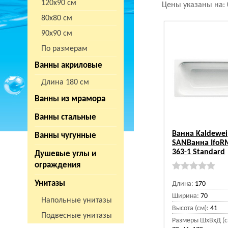
120х90 см
Цены указаны на:
80х80 см
90х90 см
По размерам
Ванны акриловые
Длина 180 см
Ванны из мрамора
Ванны стальные
Ванна Kaldewei
Ванны чугунные
SANВанна IfoR
363-1 Standard
Душевые углы и
ограждения
Унитазы
Длина:
170
Ширина:
70
Напольные унитазы
Высота (см):
41
Подвесные унитазы
Размеры ШхВхД (с