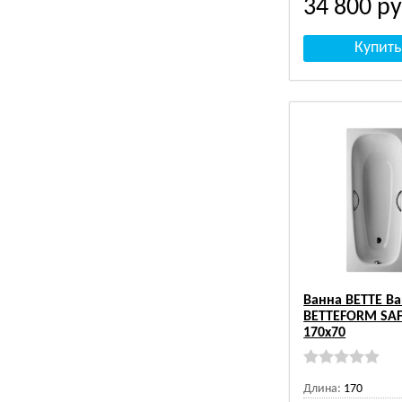
34 800
ру
Ванна BETTE В
BETTEFORM SA
170х70
Длина:
170