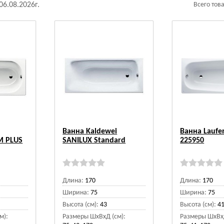
06.08.2026г.
Всего тов
Ванна Kaldewei
Ванна Laufe
M PLUS
SANILUX Standard
225950
Длина:
170
Длина:
170
Ширина:
75
Ширина:
75
Высота (см):
43
Высота (см):
4
м):
Размеры ШхВхД (см):
Размеры ШхВхД