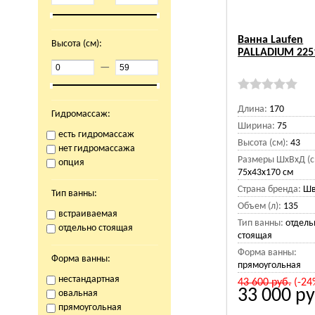
Ванна Laufen
Высота (см):
PALLADIUM 225
—
Длина:
170
Гидромассаж:
Ширина:
75
есть гидромассаж
Высота (см):
43
нет гидромассажа
Размеры ШхВхД (с
опция
75x43x170 см
Страна бренда:
Шв
Тип ванны:
Объем (л):
135
встраиваемая
Тип ванны:
отдель
отдельно стоящая
стоящая
Форма ванны:
Форма ванны:
прямоугольная
нестандартная
43 600
руб.
(-24
33 000
ру
овальная
прямоугольная