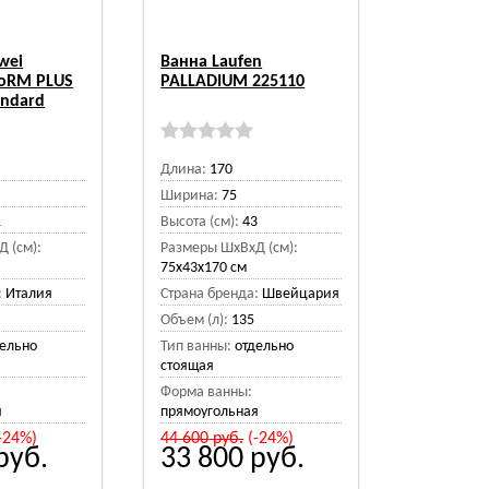
wei
Ванна Laufen
foRM PLUS
PALLADIUM 225110
andard
Длина:
170
Ширина:
75
1
Высота (см):
43
 (см):
Размеры ШхВхД (см):
75x43x170 см
:
Италия
Страна бренда:
Швейцария
Объем (л):
135
дельно
Тип ванны:
отдельно
стоящая
Форма ванны:
я
прямоугольная
-24%)
44 600
руб.
(-24%)
руб.
33 800
руб.