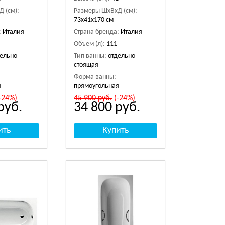
 (см):
Размеры ШхВхД (см):
73x41x170 см
:
Италия
Страна бренда:
Италия
Объем (л):
111
дельно
Тип ванны:
отдельно
стоящая
Форма ванны:
я
прямоугольная
-24%)
45 900
руб.
(-24%)
руб.
34 800
руб.