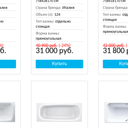
75x43x170 см
75x41x170 см
алия
Страна бренда:
Италия
Страна бренда
Объем (л):
124
Тип ванны:
от
стоящая
но
Тип ванны:
отдельно
стоящая
Форма ванны:
прямоугольна
Форма ванны:
прямоугольная
%)
40 900
руб.
(-24%)
42 000
руб.
(
б.
31 000
руб.
31 800