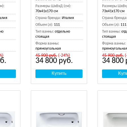
м):
Размеры ШхВхД (см):
Размеры ШхВхД
70x41x170 см
73x41x170 см
алия
Страна бренда:
Италия
Страна бренда
Объем (л):
111
Объем (л):
111
но
Тип ванны:
отдельно
Тип ванны:
от
стоящая
стоящая
Форма ванны:
Форма ванны:
прямоугольная
прямоугольна
%)
45 900
руб.
(-24%)
45 900
руб.
(
б.
34 800
руб.
34 800