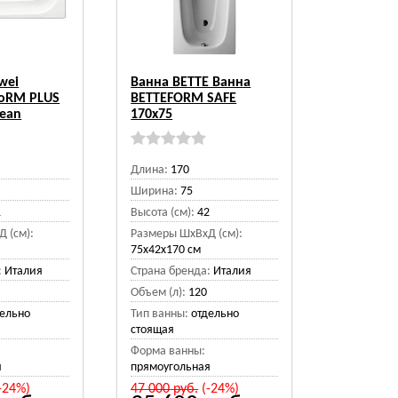
wei
Ванна BETTE Ванна
foRM PLUS
BETTEFORM SAFE
lean
170х75
Длина:
170
Ширина:
75
1
Высота (см):
42
 (см):
Размеры ШхВхД (см):
75x42x170 см
:
Италия
Страна бренда:
Италия
Объем (л):
120
дельно
Тип ванны:
отдельно
стоящая
Форма ванны:
я
прямоугольная
-24%)
47 000
руб.
(-24%)