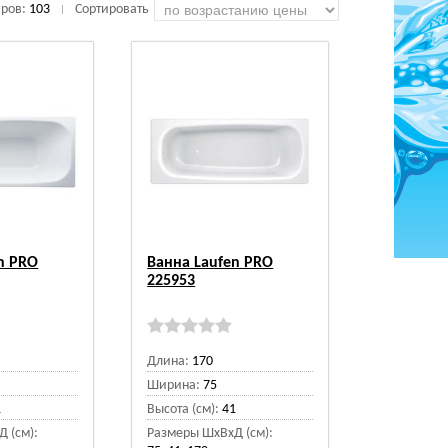
аров:
103
Сортировать
|
n PRO
Ванна Laufen PRO
225953
Длина:
170
Ширина:
75
1
Высота (см):
41
 (см):
Размеры ШхВхД (см):