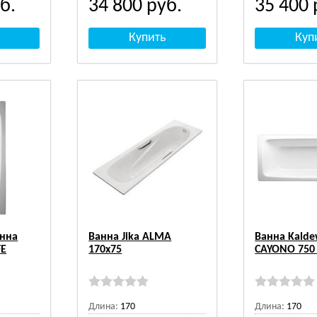
б.
34 800
руб.
35 400
анна
Ванна Jika ALMA
Ванна Kalde
FE
170x75
CAYONO 750
Длина:
170
Длина:
170