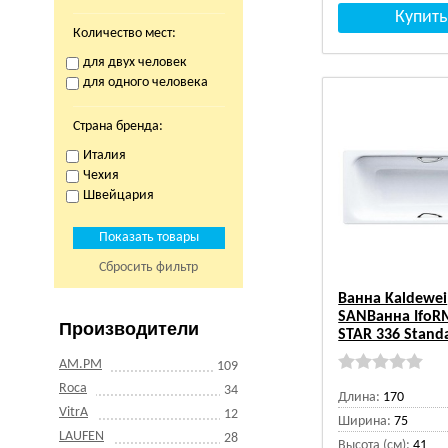
Количество мест:
для двух человек
для одного человека
Страна бренда:
Италия
Чехия
Швейцария
Сбросить фильтр
Ванна Kaldewei
SANВанна IfoR
Производители
STAR 336 Stand
AM.PM
109
Roca
34
Длина:
170
VitrA
12
Ширина:
75
LAUFEN
28
Высота (см):
41