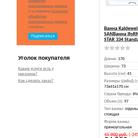
обработку
персональных данных
.
С условиями
Политики
обработки
персональных данных
согласен.
Ванна Kaldewei
SANВанна IfoR
STAR 334 Stand
Уголок покупателя
Длина:
170
Ширина:
73
Какие услуги есть у
Высота (см):
41
магазина?
Как сделать заказ?
Размеры ШхВхД (с
73x41x170 см
Страна бренда:
Ит
Объем (л):
97
Тип ванны:
отдель
стоящая
Форма ванны:
прямоугольная
45 900
руб.
(-24