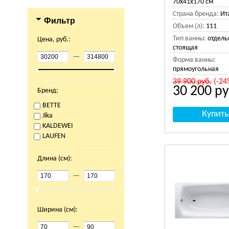
70x41x170 см
Страна бренда:
Ит
Фильтр
Объем (л):
111
Тип ванны:
отдель
Цена, руб.:
стоящая
—
Форма ванны:
прямоугольная
39 900
руб.
(-24
30 200
ру
Бренд:
BETTE
Jika
KALDEWEI
LAUFEN
Длина (см):
—
Ширина (см):
—