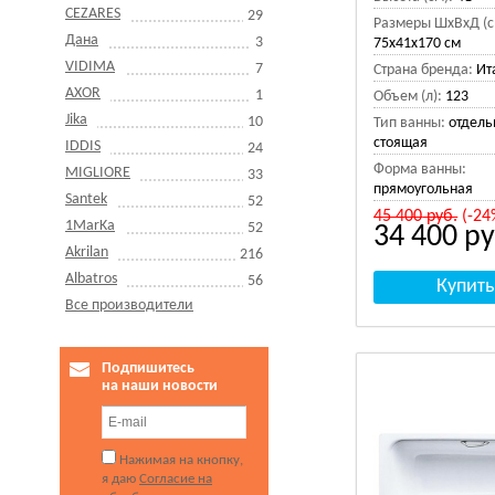
CEZARES
29
Размеры ШхВхД (с
Дана
3
75x41x170 см
VIDIMA
7
Страна бренда:
Ит
AXOR
1
Объем (л):
123
Jika
10
Тип ванны:
отдель
стоящая
IDDIS
24
Форма ванны:
MIGLIORE
33
прямоугольная
Santek
52
45 400
руб.
(-24
1MarKa
52
34 400
ру
Akrilan
216
Albatros
56
Все производители
Подпишитесь
на наши новости
Нажимая на кнопку,
я даю
Согласие на