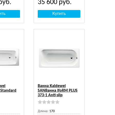
руб.
35 600
руб.
wei
Ванна Kaldewei
 Standard
SANВанна IfoRM PLUS
373-1 Anti-slip
Длина:
170