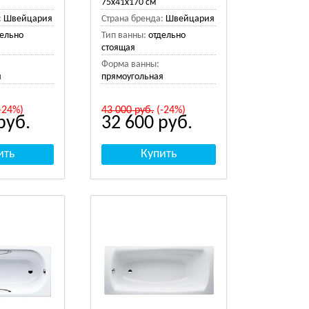
75x41x170 см
:
Швейцария
Страна бренда:
Швейцария
дельно
Тип ванны:
отдельно
стоящая
Форма ванны:
я
прямоугольная
-24%)
43 000
руб.
(-24%)
руб.
32 600
руб.