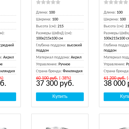
Длина:
100
Длина:
100
Ширина:
100
Ширина:
100
Высота (см):
215
Высота (см):
2
м):
Размеры ШхВхД (см):
Размеры ШхВхД
100x215x100 см
100x215x100 с
средний
Глубина поддона:
высокий
Глубина поддо
поддон
поддон
а:
Акрил
Материал поддона:
Акрил
Материал под
ое
Управление:
Ручное
Управление:
Р
нляндия
Страна бренда:
Финляндия
Страна бренда
%)
60 100
руб.
(-38%)
61 200
руб.
(
б.
37 300
руб.
38 000