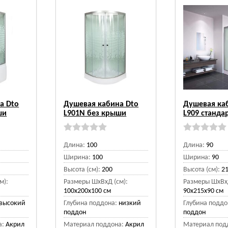
а Dto
Душевая кабина Dto
Душевая ка
ши
L901N без крыши
L909 станда
Длина:
100
Длина:
90
Ширина:
100
Ширина:
90
Высота (см):
200
Высота (см):
2
м):
Размеры ШхВхД (см):
Размеры ШхВхД
100x200x100 см
90x215x90 см
высокий
Глубина поддона:
низкий
Глубина поддо
поддон
поддон
а:
Акрил
Материал поддона:
Акрил
Материал под