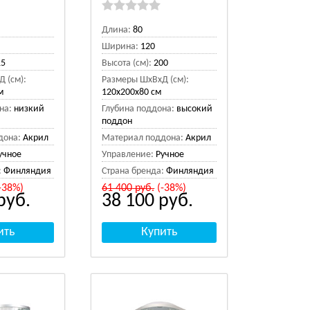
Длина:
80
Ширина:
120
15
Высота (см):
200
 (см):
Размеры ШхВхД (см):
м
120x200x80 см
на:
низкий
Глубина поддона:
высокий
поддон
дона:
Акрил
Материал поддона:
Акрил
учное
Управление:
Ручное
:
Финляндия
Страна бренда:
Финляндия
-38%)
61 400
руб.
(-38%)
руб.
38 100
руб.