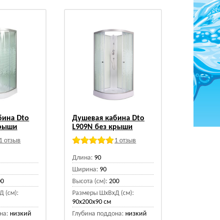
бина Dto
Душевая кабина Dto
крыши
L909N без крыши
1 отзыв
1 отзыв
Длина:
90
Ширина:
90
00
Высота (см):
200
 (см):
Размеры ШхВхД (см):
90x200x90 см
на:
низкий
Глубина поддона:
низкий