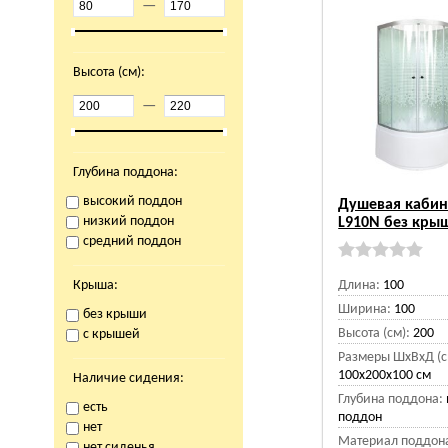
—
Высота (см):
—
Глубина поддона:
высокий поддон
Душевая кабин
низкий поддон
L910N без кры
средний поддон
Крыша:
Длина:
100
Ширина:
100
без крыши
Высота (см):
200
с крышей
Размеры ШхВхД (с
100x200x100 см
Наличие сидения:
Глубина поддона:
есть
поддон
нет
Материал поддон
нет сиденья