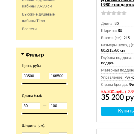
L980 стандартн
кабины 90х90 см
Высокие душевые
кабины Timo
Длина:
80
Все теги
Ширина:
80
Высота (см):
215
Размеры ШхВхД (с
80x215x80 см
Фильтр
Глубина поддона:
поддон
Цена, руб.:
Материал поддон
—
Управление:
Ручн
Страна бренда:
Фи
56 700
руб.
(-38
Длина (см):
35 200
ру
—
Ширина (см):