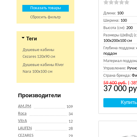
Длина:
100
Сбросить фильтр
Ширина:
100
Высота (см):
200
Размеры ШхВхД (с
Теги
100x200x100 см
Глубина поддона:
Душевые кабины
поддон
Cezares 120х90 см
Материал поддон
Душевые кабины River
Управление:
Ручн
Nara 100х100 см
Страна бренда:
Фи
59 600
руб.
(-38
37 000
ру
Производители
AM.PM
109
Roca
34
VitrA
12
LAUFEN
28
CEZARES
29