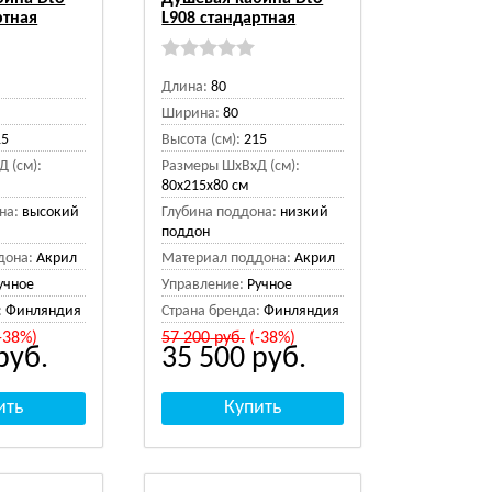
ртная
L908 стандартная
Длина:
80
Ширина:
80
15
Высота (см):
215
 (см):
Размеры ШхВхД (см):
80x215x80 см
на:
высокий
Глубина поддона:
низкий
поддон
дона:
Акрил
Материал поддона:
Акрил
учное
Управление:
Ручное
:
Финляндия
Страна бренда:
Финляндия
-38%)
57 200
руб.
(-38%)
руб.
35 500
руб.