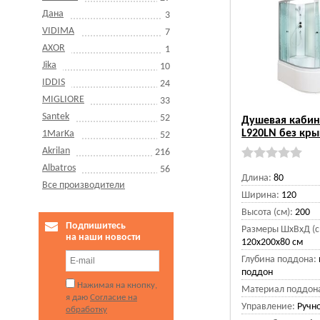
Дана
3
VIDIMA
7
AXOR
1
Jika
10
IDDIS
24
MIGLIORE
33
Santek
52
Душевая кабин
L920LN без кр
1MarKa
52
Akrilan
216
Albatros
56
Длина:
80
Все производители
Ширина:
120
Высота (см):
200
Подпишитесь
Размеры ШхВхД (с
на наши новости
120x200x80 см
Глубина поддона:
поддон
Нажимая на кнопку,
Материал поддон
я даю
Согласие на
Управление:
Ручн
обработку