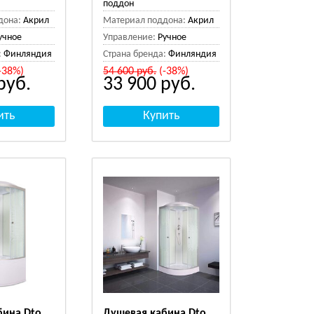
поддон
дона:
Акрил
Материал поддона:
Акрил
учное
Управление:
Ручное
:
Финляндия
Страна бренда:
Финляндия
-38%)
54 600
руб.
(-38%)
руб.
33 900
руб.
бина Dto
Душевая кабина Dto