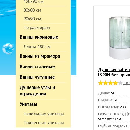
120х90 см
80х80 см
90х90 см
По размерам
Ванны акриловые
Длина 180 см
Ванны из мрамора
Ванны стальные
Душевая кабин
L990N без кры
Ванны чугунные
1 о
Душевые углы и
Длина:
90
ограждения
Ширина:
90
Унитазы
Высота (см):
200
Напольные унитазы
Размеры ШхВхД (с
90x200x90 см
Подвесные унитазы
Глубина поддона: