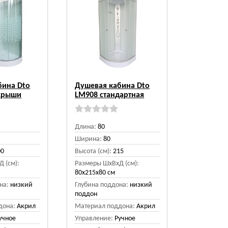
бина Dto
Душевая кабина Dto
 крыши
LM908 стандартная
Длина:
80
Ширина:
80
00
Высота (см):
215
 (см):
Размеры ШхВхД (см):
80x215x80 см
на:
низкий
Глубина поддона:
низкий
поддон
дона:
Акрил
Материал поддона:
Акрил
учное
Управление:
Ручное