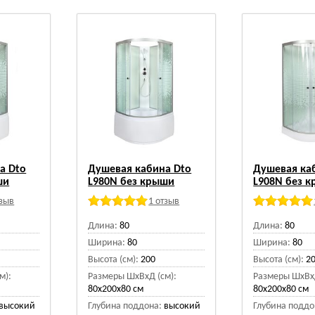
а Dto
Душевая кабина Dto
Душевая ка
ши
L980N без крыши
L908N без 
тзыв
1 отзыв
Длина:
80
Длина:
80
Ширина:
80
Ширина:
80
Высота (см):
200
Высота (см):
2
м):
Размеры ШхВхД (см):
Размеры ШхВхД
80x200x80 см
80x200x80 см
высокий
Глубина поддона:
высокий
Глубина поддо