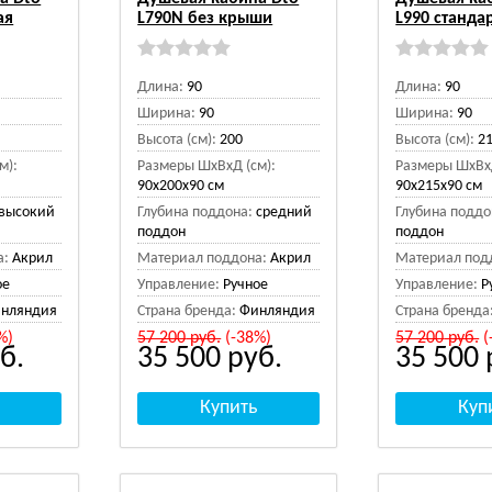
ая
L790N без крыши
L990 станда
Длина:
90
Длина:
90
Ширина:
90
Ширина:
90
Высота (см):
200
Высота (см):
2
м):
Размеры ШхВхД (см):
Размеры ШхВхД
90x200x90 см
90x215x90 см
высокий
Глубина поддона:
средний
Глубина поддо
поддон
поддон
а:
Акрил
Материал поддона:
Акрил
Материал под
ое
Управление:
Ручное
Управление:
Р
нляндия
Страна бренда:
Финляндия
Страна бренда
%)
57 200
руб.
(-38%)
57 200
руб.
(
б.
35 500
руб.
35 500