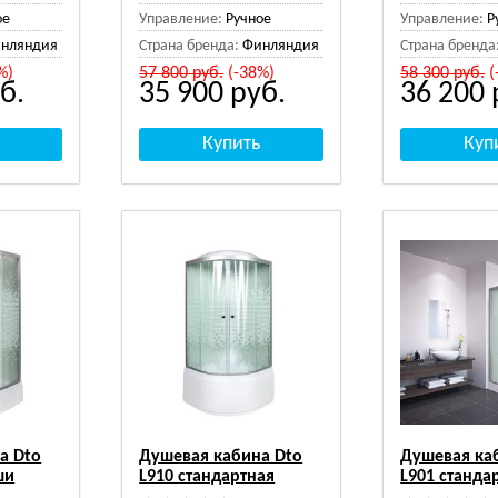
ое
Управление:
Ручное
Управление:
Р
нляндия
Страна бренда:
Финляндия
Страна бренда
%)
57 800
руб.
(-38%)
58 300
руб.
(
б.
35 900
руб.
36 200
а Dto
Душевая кабина Dto
Душевая ка
ши
L910 стандартная
L901 станда