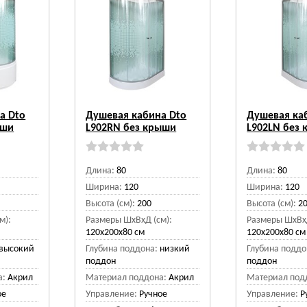
а Dto
Душевая кабина Dto
Душевая ка
ыши
L902RN без крыши
L902LN без
Длина:
80
Длина:
80
Ширина:
120
Ширина:
120
Высота (см):
200
Высота (см):
2
м):
Размеры ШхВхД (см):
Размеры ШхВхД
120x200x80 см
120x200x80 см
высокий
Глубина поддона:
низкий
Глубина поддо
поддон
поддон
а:
Акрил
Материал поддона:
Акрил
Материал под
ое
Управление:
Ручное
Управление:
Р