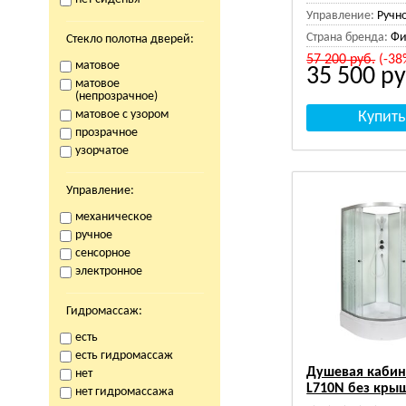
Управление:
Ручн
Страна бренда:
Фи
Стекло полотна дверей:
57 200
руб.
(-38
матовое
35 500
ру
матовое
(непрозрачное)
матовое с узором
прозрачное
узорчатое
Управление:
механическое
ручное
сенсорное
электронное
Гидромассаж:
есть
есть гидромассаж
Душевая кабин
нет
L710N без кры
нет гидромассажа