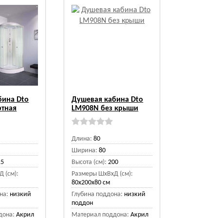
бина Dto
Душевая кабина Dto
ртная
LM908N без крыши
Длина:
80
Ширина:
80
15
Высота (см):
200
 (см):
Размеры ШхВхД (см):
80x200x80 см
на:
низкий
Глубина поддона:
низкий
поддон
дона:
Акрил
Материал поддона:
Акрил