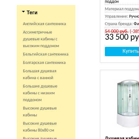
поддон
Материал поддон
Теги
Управление:
Ручн
Английская сантехника
Страна бренда:
Фи
54 000
руб.
(-38
Ассиметричные
33 500
ру
душевые кабины с
высоким поддоном
Бельгийская сантехника
Болгарская сантехника
Большая душевая
кабина с ванной
Большие душевые
кабины с низким
поддоном
Высокие душевые
кабины
Высокие душевые
кабины 80х80 см
Душевая кабин
Высокие душевые