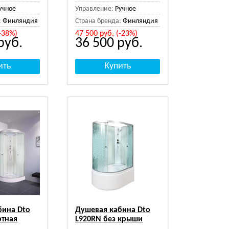
учное
Управление:
Ручное
:
Финляндия
Страна бренда:
Финляндия
-38%)
47 500
руб.
(-23%)
руб.
36 500
руб.
бина Dto
Душевая кабина Dto
ртная
L920RN без крыши