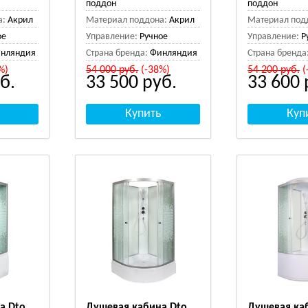
поддон
поддон
а:
Акрил
Материал поддона:
Акрил
Материал под
ое
Управление:
Ручное
Управление:
Р
нляндия
Страна бренда:
Финляндия
Страна бренда
%)
54 000
руб.
(-38%)
54 200
руб.
(
б.
33 500
руб.
33 600
а Dto
Душевая кабина Dto
Душевая ка