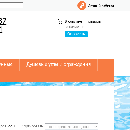
Личный кабинет
37
В корзине
товаров
на сумму:
Р
4
Оформить
унные
Душевые углы и ограждения
аров:
443
Сортировать
|