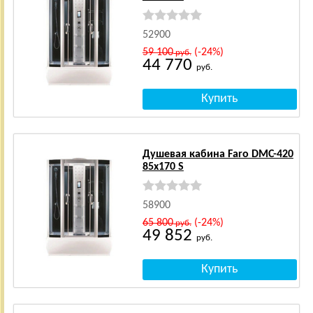
52900
59 100
(-24%)
руб.
44 770
руб.
Душевая кабина Faro DMC-420
85x170 S
58900
65 800
(-24%)
руб.
49 852
руб.