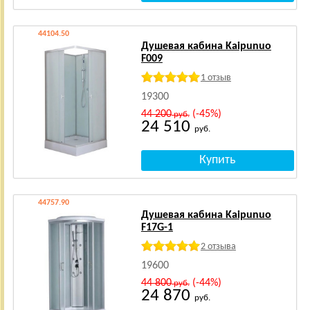
44104.50
Душевая кабина Kaipunuo
F009
1 отзыв
19300
44 200
(-45%)
руб.
24 510
руб.
44757.90
Душевая кабина Kaipunuo
F17G-1
2 отзыва
19600
44 800
(-44%)
руб.
24 870
руб.