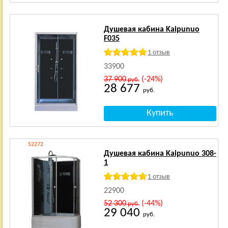
Душевая кабина Kaipunuo
F035
1 отзыв
33900
37 900
(-24%)
руб.
28 677
руб.
52272
Душевая кабина Kaipunuo 308-
1
1 отзыв
22900
52 300
(-44%)
руб.
29 040
руб.