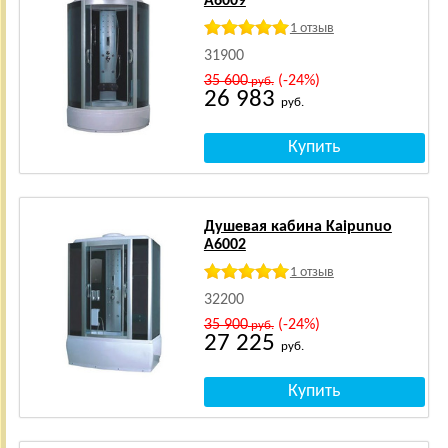
A6009
1 отзыв
31900
35 600
(-24%)
руб.
26 983
руб.
Душевая кабина Kaipunuo
A6002
1 отзыв
32200
35 900
(-24%)
руб.
27 225
руб.