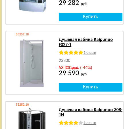
29 282
руб.
53252.10
Душевая кабина Kaipunuo
F027-1
1 отзыв
23300
53 300
(-44%)
руб.
29 590
руб.
53252.10
Душевая кабина Kaipunuo 308-
1N
1 отзыв