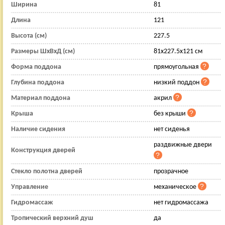
Ширина
81
Длина
121
Высота (см)
227.5
Размеры ШхВхД (см)
81x227.5x121 см
Форма поддона
прямоугольная
Глубина поддона
низкий поддон
Материал поддона
акрил
Крыша
без крыши
Наличие сидения
нет сиденья
раздвижные двери
Конструкция дверей
Стекло полотна дверей
прозрачное
Управление
механическое
Гидромассаж
нет гидромассажа
Тропический верхний душ
да