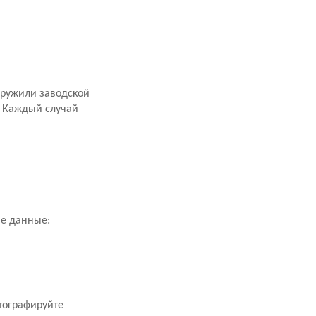
аружили заводской
. Каждый случай
ие данные:
тографируйте