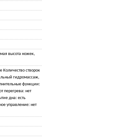
емая высота ножек,
е Количество створок
альный гидромассаж,
лнительные функции:
т перегрева: нет
тие дна: есть
ое управление: нет