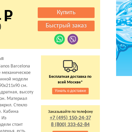
1
)
ыв
anos Barcelona
е механическое
Бесплатная доставка по
данной модели
всей Москве*
90x211x90 см.
Узнать о доставке
дратная, высоту
дон. Материал
акрил. Стекло
е. Кабина
Заказывайте по телефону
+7 (495) 150-24-37
 Из
8 (800) 333-62-84
дели стоит
сиденья, есть