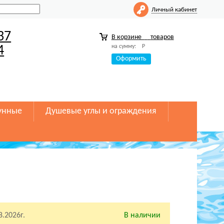
Личный кабинет
37
В корзине
товаров
на сумму:
Р
4
Оформить
унные
Душевые углы и ограждения
8.2026г.
В наличии