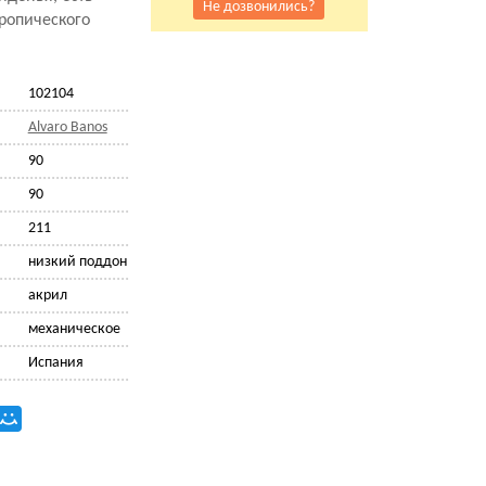
Не дозвонились?
ропического
102104
Alvaro Banos
90
90
211
низкий поддон
акрил
механическое
Испания