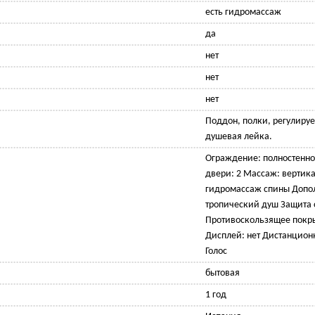
есть гидромассаж
да
нет
нет
нет
Поддон, полки, регулиру
душевая лейка.
Ограждение: полностенно
двери: 2 Массаж: вертик
гидромассаж спины Допо
тропический душ Защита о
Противоскользящее покры
Дисплей: нет Дистанционн
Голос
бытовая
1 год