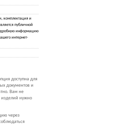
и, комплектация и
является публичной
подробную информацию
ашего интернет-
опция доступна для
ных документов и
атно. Вам не
х изделий нужно
цию через
 соблюдаться