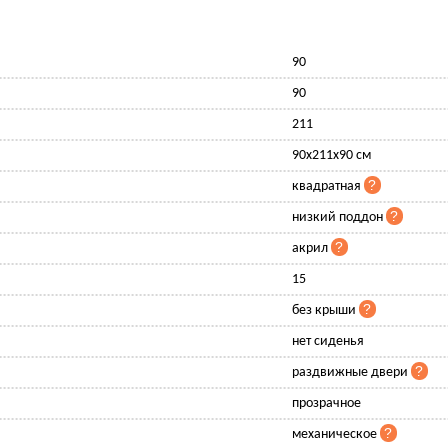
90
90
211
90x211x90 см
квадратная
низкий поддон
акрил
15
без крыши
нет сиденья
раздвижные двери
прозрачное
механическое