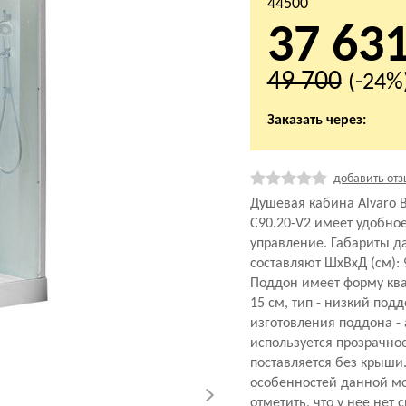
44500
37 63
49 700
(-24%
Заказать через:
добавить отз
Душевая кабина Alvaro B
C90.20-V2 имеет удобно
управление. Габариты 
составляют ШхВхД (см): 
Поддон имеет форму ква
15 см, тип - низкий под
изготовления поддона - 
используется прозрачно
поставляется без крыши.
особенностей данной мо
отметить, что у нее нет 