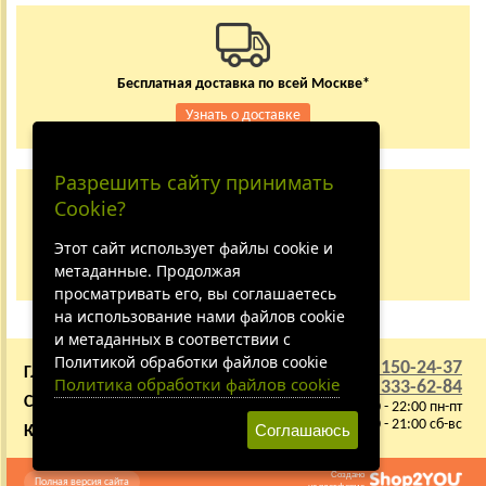
Бесплатная доставка по всей Москве*
Узнать о доставке
Разрешить сайту принимать
Заказывайте по телефону
Cookie?
+7 (495) 150-24-37
8 (800) 333-62-84
Этот сайт использует файлы cookie и
метаданные. Продолжая
Не дозвонились?
просматривать его, вы соглашаетесь
на использование нами файлов cookie
и метаданных в соответствии с
Политикой обработки файлов cookie
+7 (495) 150-24-37
ГЛАВНАЯ
О КОМПАНИИ
Политика обработки файлов cookie
8 (800) 333-62-84
СОТРУДНИЧЕСТВО
ВАКАНСИИ
9:00 - 22:00 пн-пт
10:00 - 21:00 сб-вс
Соглашаюсь
КАРТА САЙТА
Создано
Полная версия сайта