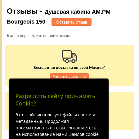
Отзывы -
Душевая кабина AM.PM
Bourgeois 150
Оставить отзыв
Будьте первым, кто оставил отзыв.
Бесплатная доставка по всей Москве*
Узнать о доставке
Разрешить сайту принимать
Заказывайте по телефону
Cookie?
+7 (495) 150-24-37
8 (800) 333-62-84
Этот сайт использует файлы cookie и
метаданные. Продолжая
Не дозвонились?
просматривать его, вы соглашаетесь
на использование нами файлов cookie