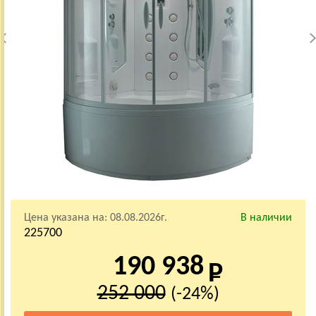
Цена указана на:
08.08.2026г.
В наличии
225700
190 938
252 000
(-24%)