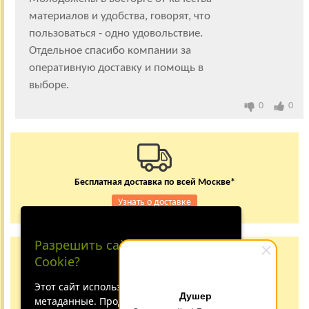
материалов и удобства, говорят, что
пользоваться - одно удовольствие.
Отдельное спасибо компании за
оперативную доставку и помощь в
выборе.
0
0
Бесплатная доставка по всей Москве*
Узнать о доставке
Разрешить сайту принимать
Заказывайте по телефону
Cookie?
+7 (495) 150-24-37
8 (800) 333-62-84
Этот сайт использует файлы cookie и
Душер
метаданные. Продолжая
Не дозвонились?