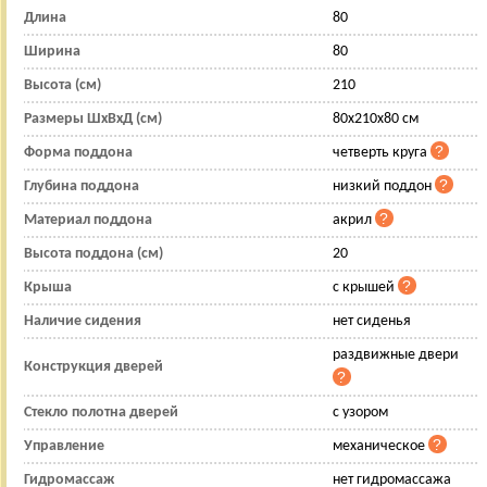
Длина
80
Ширина
80
Высота (см)
210
Размеры ШхВхД (см)
80x210x80 см
Форма поддона
четверть круга
Глубина поддона
низкий поддон
Материал поддона
акрил
Высота поддона (см)
20
Крыша
с крышей
Наличие сидения
нет сиденья
раздвижные двери
Конструкция дверей
Стекло полотна дверей
с узором
Управление
механическое
Гидромассаж
нет гидромассажа