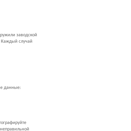
аружили заводской
. Каждый случай
ие данные:
тографируйте
 неправильной