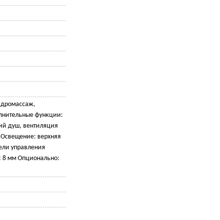
идромассаж,
лнительные функции:
кий душ, вентиляция
 Освещение: верхняя
нели управления
: 8 мм Опционально: