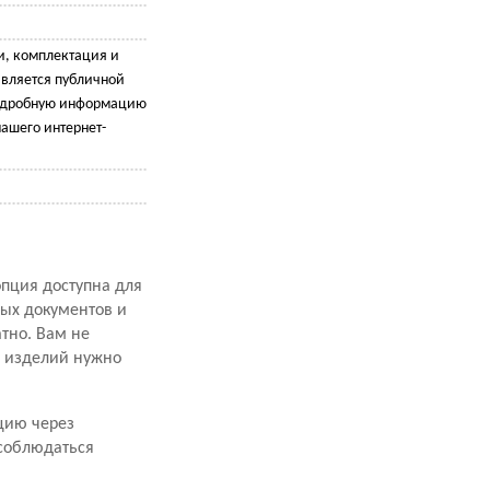
и, комплектация и
является публичной
подробную информацию
ашего интернет-
опция доступна для
ных документов и
атно. Вам не
х изделий нужно
цию через
 соблюдаться