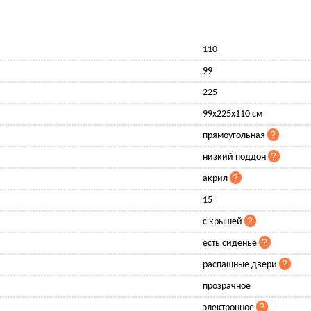
110
99
225
99x225x110 см
прямоугольная
низкий поддон
акрил
15
с крышей
есть сиденье
распашные двери
прозрачное
электронное