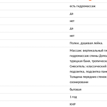
есть гидромассаж
да
нет
да
нет
Полки, душевая лейка.
Массаж: вертикальный г
гидромассаж спины Допо
турецкая баня, тропичес
Смеситель: классический
подсветка, подсветка па
Толщина передних стенок
озонировани
бытовая
1 год
КНР