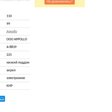
Не дозвонились?
110
99
Appollo
OOO APPOLLO
A-8839
225
низкий поддон
акрил
электронное
КНР