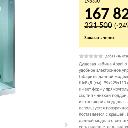
198300
167 8
221 500
(-24
Заказать через:
добавить отз
Душевая кабина Appollo
удобное электронное уп
Габариты данной модел
ШхВхД (см): 99x225x110
имеет форму прямоуголь
см, тип - низкий поддон
изготовления поддона - 
используется прозрачно
поставляется с крышей.
данной модели стоит отм
есть сиденье, есть гидр