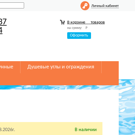
Личный кабинет
37
В корзине
товаров
на сумму:
Р
4
Оформить
унные
Душевые углы и ограждения
8.2026г.
В наличии