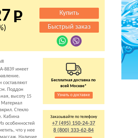
27
%)
ыв
 A-8839 имеет
равление.
Бесплатная доставка по
и составляют
всей Москве*
 см. Поддон
Узнать о доставке
ная, высоту 15
. Материал
акрил. Стекло
е. Кабина
Заказывайте по телефону
+7 (495) 150-24-37
 Из особенностей
8 (800) 333-62-84
етить, что у нее
омассаж. Наличие