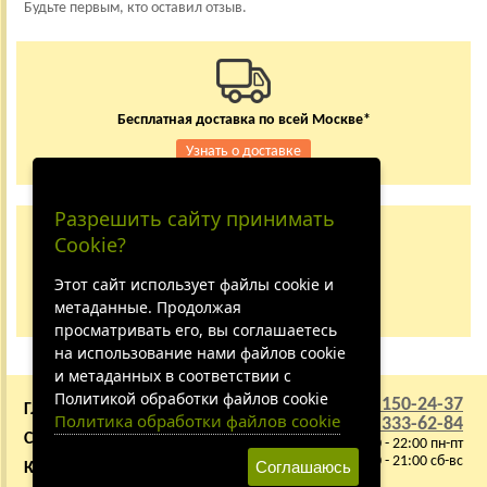
Будьте первым, кто оставил отзыв.
Бесплатная доставка по всей Москве*
Узнать о доставке
Разрешить сайту принимать
Заказывайте по телефону
Cookie?
+7 (495) 150-24-37
8 (800) 333-62-84
Этот сайт использует файлы cookie и
метаданные. Продолжая
Не дозвонились?
просматривать его, вы соглашаетесь
на использование нами файлов cookie
и метаданных в соответствии с
Политикой обработки файлов cookie
+7 (495) 150-24-37
ГЛАВНАЯ
О КОМПАНИИ
Политика обработки файлов cookie
8 (800) 333-62-84
СОТРУДНИЧЕСТВО
ВАКАНСИИ
9:00 - 22:00 пн-пт
10:00 - 21:00 сб-вс
Соглашаюсь
КАРТА САЙТА