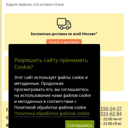
Будьте первым, кто оставил отзыв.
Бесплатная доставка по всей Москве*
Узнать о доставке
Разрешить сайту принимать
Заказывайте по телефону
Cookie?
+7 (495) 150-24-37
8 (800) 333-62-84
Этот сайт использует файлы cookie и
метаданные. Продолжая
Не дозвонились?
просматривать его, вы соглашаетесь
на использование нами файлов cookie
и метаданных в соответствии с
Политикой обработки файлов cookie
+7 (495) 150-24-37
ГЛАВНАЯ
О КОМПАНИИ
Политика обработки файлов cookie
8 (800) 333-62-84
СОТРУДНИЧЕСТВО
ВАКАНСИИ
9:00 - 22:00 пн-пт
10:00 - 21:00 сб-вс
Соглашаюсь
КАРТА САЙТА