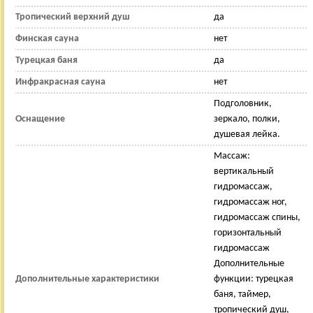
Тропический верхний душ
да
Финская сауна
нет
Турецкая баня
да
Инфракрасная сауна
нет
Подголовник,
Оснащение
зеркало, полки,
душевая лейка.
Массаж:
вертикальный
гидромассаж,
гидромассаж ног,
гидромассаж спины,
горизонтальный
гидромассаж
Дополнительные
Дополнительные характеристики
функции: турецкая
баня, таймер,
тропический душ,