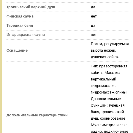
Тропический верхний душ
да
Финская сауна
нет
Турецкая баня
да
Инфракрасная сауна
нет
Полки, регулируемая
Оснащение
высота ножек,
душевая лейка.
Тип: правосторонняя
кабина Массаж:
вертикальный
гидромассаж,
гидромассаж спины
Дополнительные
функции: турецкая
баня, тропический
Дополнительные характеристики
душ, озонирование
Мультимедиа и связь:
радио, подключение