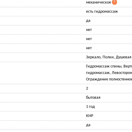
механическое
есть гидромассаж
да
нет
нет
нет
Зеркало, Полки, Душевая
Гидромассаж спины, Вер
гидромассаж, Левосторон
Ограждение полностенно
2
бытовая
1 год
КНР
да