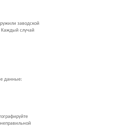
аружили заводской
. Каждый случай
ие данные:
тографируйте
 неправильной