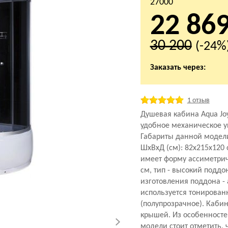
27000
22 86
30 200
(-24%
Заказать через:
1 отзыв
Душевая кабина Aqua Joy
удобное механическое у
Габариты данной модел
ШхВхД (см): 82x215x120
имеет форму ассиметрич
см, тип - высокий поддо
изготовления поддона - 
используется тонирован
(полупрозрачное). Кабин
крышей. Из особенност
модели стоит отметить, ч