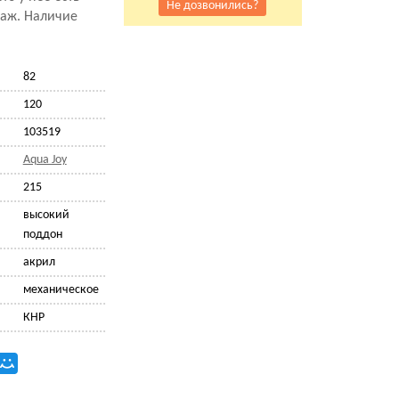
Не дозвонились?
саж. Наличие
82
120
103519
Aqua Joy
215
высокий
поддон
акрил
механическое
КНР