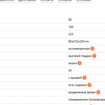
82
120
215
82x215x120 см
ассиметричная
высокий поддон
акрил
45
с крышей
есть сиденье
раздвижные двери
тонированное (полупрозр