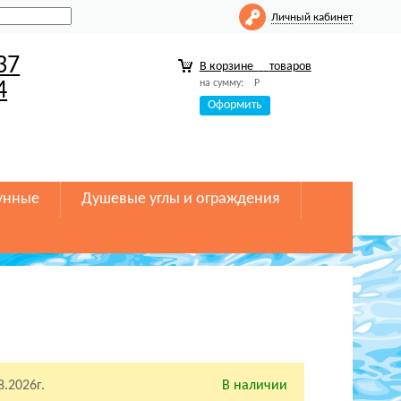
Личный кабинет
37
В корзине
товаров
на сумму:
Р
4
Оформить
унные
Душевые углы и ограждения
8.2026г.
В наличии