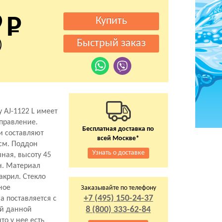
9
)
 AJ-1122 L имеет
правление.
Бесплатная доставка по
и составляют
всей Москве*
 см. Поддон
Узнать о доставке
ная, высоту 45
н. Материал
акрил. Стекло
ное
Заказывайте по телефону
+7 (495) 150-24-37
а поставляется с
8 (800) 333-62-84
ей данной
то у нее есть