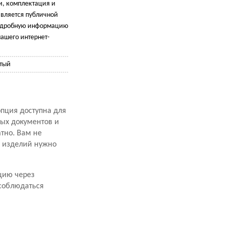
и, комплектация и
является публичной
подробную информацию
ашего интернет-
стый
опция доступна для
ных документов и
атно. Вам не
х изделий нужно
цию через
 соблюдаться