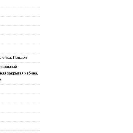
 лейка, Поддон
тикальный
няя закрытая кабина,
е