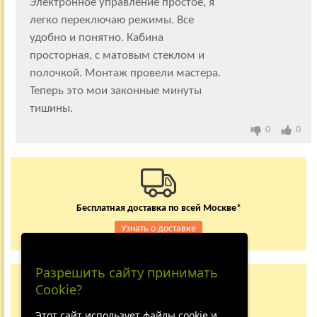
Электронное управление простое, я
легко переключаю режимы. Все
удобно и понятно. Кабина
просторная, с матовым стеклом и
полочкой. Монтаж провели мастера.
Теперь это мои законные минуты
тишины.
0
0
Бесплатная доставка по всей Москве*
Узнать о доставке
Разрешить сайту принимать
Заказывайте по телефону
Cookie?
+7 (495) 150-24-37
8 (800) 333-62-84
Этот сайт использует файлы cookie и