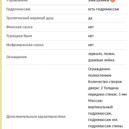
Управление
электронное
Гидромассаж
есть гидромассаж
Тропический верхний душ
да
Финская сауна
нет
Турецкая баня
нет
Инфракрасная сауна
нет
зеркало, полки,
Оснащение
душевая лейка.
Ограждение:
полностенное
Количество створок
двери: 2 Толщина
передних стенок: 5 мм
Массаж:
вертикальный
гидромассаж,
Дополнительные характеристики
гидромассаж ног,
гидромассаж спины