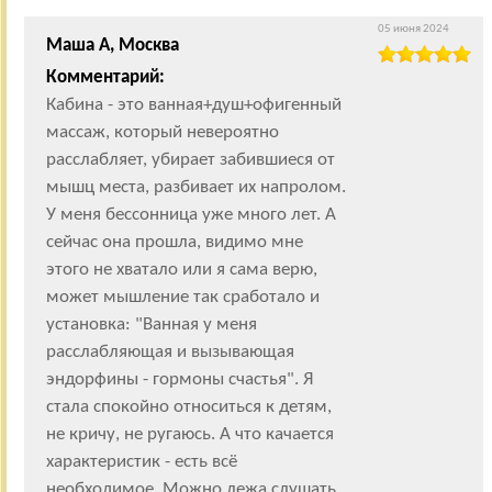
05 июня 2024
Маша А, Москва
Комментарий:
Кабина - это ванная+душ+офигенный
массаж, который невероятно
расслабляет, убирает забившиеся от
мышц места, разбивает их напролом.
У меня бессонница уже много лет. А
сейчас она прошла, видимо мне
этого не хватало или я сама верю,
может мышление так сработало и
установка: "Ванная у меня
расслабляющая и вызывающая
эндорфины - гормоны счастья". Я
стала спокойно относиться к детям,
не кричу, не ругаюсь. А что качается
характеристик - есть всё
необходимое. Можно лежа слушать