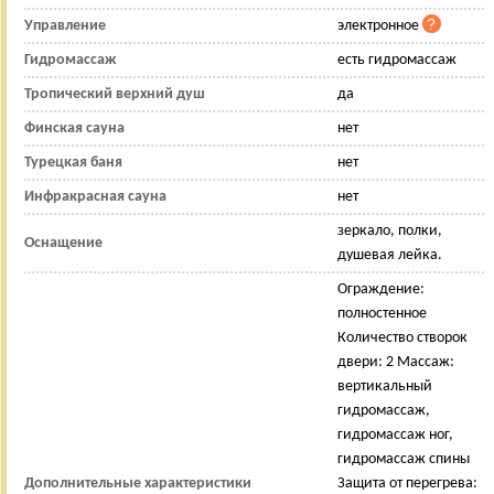
Управление
электронное
Гидромассаж
есть гидромассаж
Тропический верхний душ
да
Финская сауна
нет
Турецкая баня
нет
Инфракрасная сауна
нет
зеркало, полки,
Оснащение
душевая лейка.
Ограждение:
полностенное
Количество створок
двери: 2 Массаж:
вертикальный
гидромассаж,
гидромассаж ног,
гидромассаж спины
Дополнительные характеристики
Защита от перегрева: