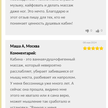
музыку, кайфовать и делать массаж
даже ног. Это нечто. Благодарю и
этот отзыв пишу для тех, кто не
понимает ценность душевых кабин!
0
0
08 мая 2024
Маша А, Москва
Комментарий:
Кабина - это ванная+душ+офигенный
массаж, который невероятно
расслабляет, убирает забившиеся от
мышц места, разбивает их напролом.
У меня бессонница уже много лет. А
сейчас она прошла, видимо мне
этого не хватало или я сама верю,
может мышление так сработало и
установка: "Ванная у меня