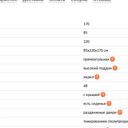
170
85
220
85x220x170 см
прямоугольная
высокий поддон
акрил
48
с крышей
есть сиденье
раздвижные двери
тонированное (полупрозр