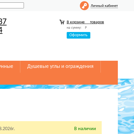
Личный кабинет
37
В корзине
товаров
на сумму:
Р
4
Оформить
унные
Душевые углы и ограждения
8.2026г.
В наличии