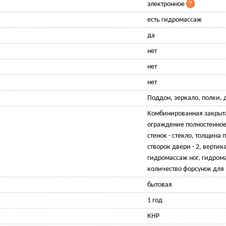
электронное
есть гидромассаж
да
нет
нет
нет
Поддон, зеркало, полки, 
Комбинированная закрыта
ограждение полностенное
стенок - стекло, толщина 
створок двери - 2, верти
гидромассаж ног, гидром
количество форсунок для
бытовая
1 год
КНР