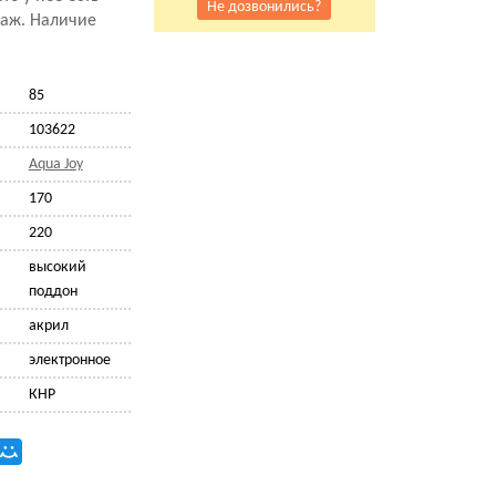
Не дозвонились?
саж. Наличие
85
103622
Aqua Joy
170
220
высокий
поддон
акрил
электронное
КНР