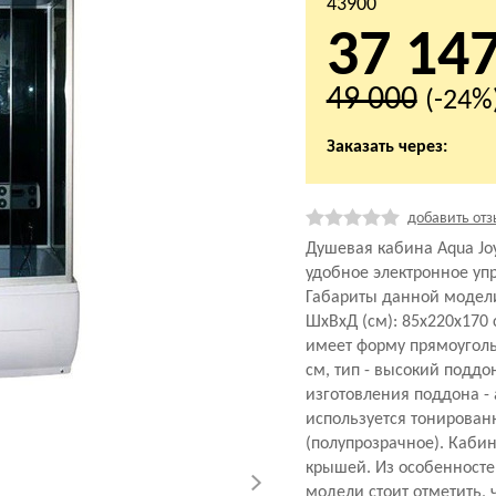
43900
37 14
49 000
(-24%
Заказать через:
добавить отз
Душевая кабина Aqua Joy
удобное электронное уп
Габариты данной модел
ШхВхД (см): 85x220x170
имеет форму прямоуголь
см, тип - высокий поддо
изготовления поддона - 
используется тонирован
(полупрозрачное). Кабин
крышей. Из особенност
модели стоит отметить, ч