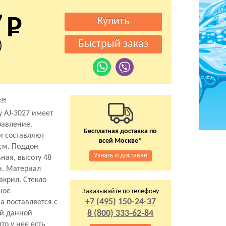
7
)
ыв
 AJ-3027 имеет
равление.
Бесплатная доставка по
и составляют
всей Москве*
 см. Поддон
Узнать о доставке
ная, высоту 48
н. Материал
акрил. Стекло
ное
Заказывайте по телефону
+7 (495) 150-24-37
а поставляется с
8 (800) 333-62-84
ей данной
то у нее есть