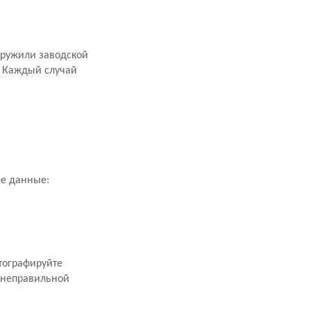
аружили заводской
. Каждый случай
ие данные:
тографируйте
 неправильной