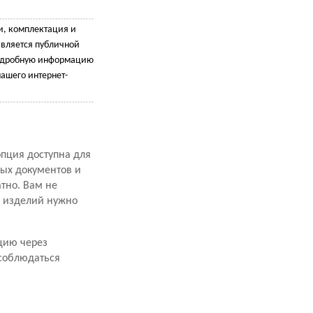
и, комплектация и
является публичной
подробную информацию
ашего интернет-
опция доступна для
ных документов и
атно. Вам не
х изделий нужно
цию через
 соблюдаться