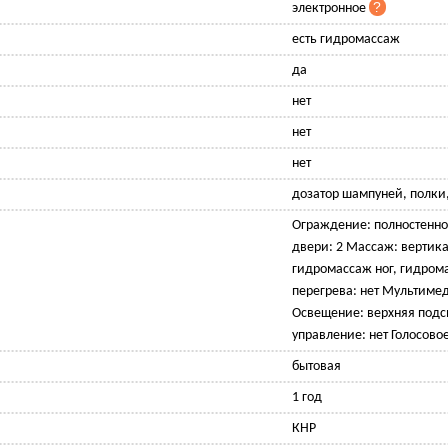
электронное
есть гидромассаж
да
нет
нет
нет
дозатор шампуней, полки
Ограждение: полностенно
двери: 2 Массаж: вертик
гидромассаж ног, гидром
перегрева: нет Мультимед
Освещение: верхняя подс
управление: нет Голосово
бытовая
1 год
КНР