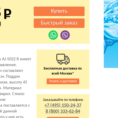
5
)
 AJ-5022 R имеет
равление.
Бесплатная доставка по
и составляют
всей Москве*
 см. Поддон
Узнать о доставке
ная, высоту 45
н. Материал
акрил. Стекло
ное
Заказывайте по телефону
+7 (495) 150-24-37
а поставляется с
8 (800) 333-62-84
ей данной
то у нее есть