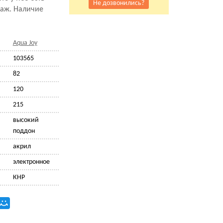
Не дозвонились?
саж. Наличие
Aqua Joy
103565
82
120
215
высокий
поддон
акрил
электронное
КНР