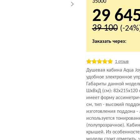
35000
29 64
39 100
(-24%
Заказать через:
1 отзыв
Душевая кабина Aqua Joy
удобное электронное уп
Габариты данной модел
ШхВхД (см): 82x215x120
имеет форму ассиметрич
см, тип - высокий поддо
изготовления поддона - 
используется тонирован
(полупрозрачное). Кабин
крышей. Из особенност
модели стоит отметить, ч