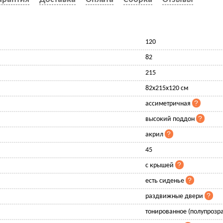
120
82
215
82x215x120 см
ассиметричная
высокий поддон
акрил
45
с крышей
есть сиденье
раздвижные двери
тонированное (полупрозр