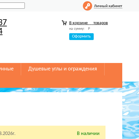
Личный кабинет
37
В корзине
товаров
на сумму:
Р
4
Оформить
унные
Душевые углы и ограждения
8.2026г.
В наличии