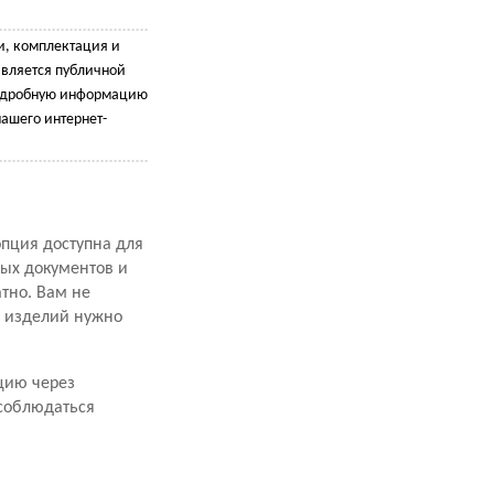
и, комплектация и
является публичной
подробную информацию
ашего интернет-
опция доступна для
ных документов и
атно. Вам не
х изделий нужно
цию через
 соблюдаться