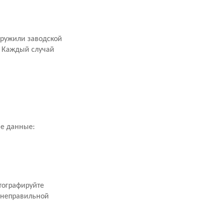
аружили заводской
. Каждый случай
ие данные:
тографируйте
 неправильной