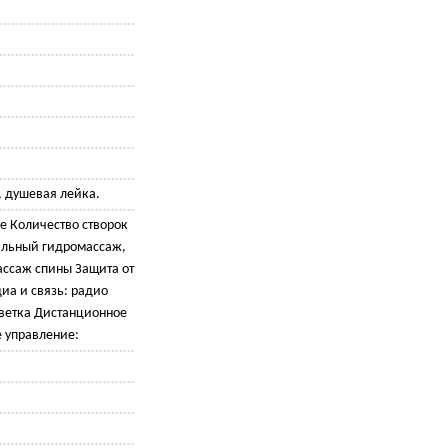
, душевая лейка.
е Количество створок
альный гидромассаж,
ассаж спины Защита от
иа и связь: радио
ветка Дистанционное
е управление: