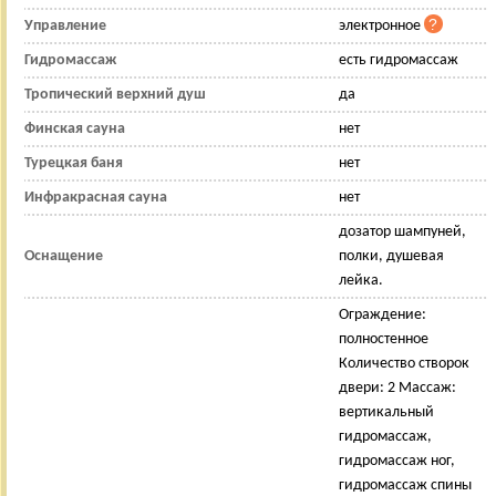
Управление
электронное
Гидромассаж
есть гидромассаж
Тропический верхний душ
да
Финская сауна
нет
Турецкая баня
нет
Инфракрасная сауна
нет
дозатор шампуней,
Оснащение
полки, душевая
лейка.
Ограждение:
полностенное
Количество створок
двери: 2 Массаж:
вертикальный
гидромассаж,
гидромассаж ног,
гидромассаж спины