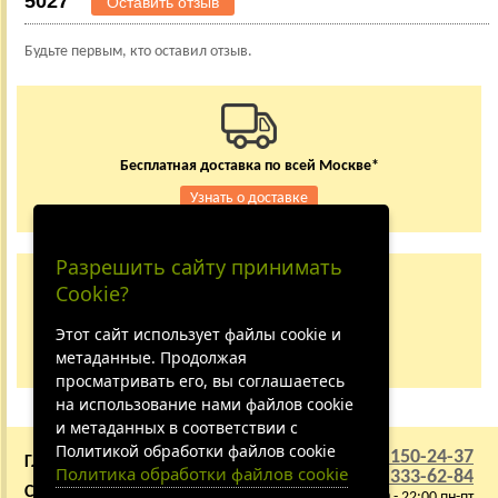
5027
Оставить отзыв
Будьте первым, кто оставил отзыв.
Бесплатная доставка по всей Москве*
Узнать о доставке
Разрешить сайту принимать
Заказывайте по телефону
Cookie?
+7 (495) 150-24-37
8 (800) 333-62-84
Этот сайт использует файлы cookie и
метаданные. Продолжая
Не дозвонились?
просматривать его, вы соглашаетесь
на использование нами файлов cookie
и метаданных в соответствии с
Политикой обработки файлов cookie
+7 (495) 150-24-37
ГЛАВНАЯ
О КОМПАНИИ
Политика обработки файлов cookie
8 (800) 333-62-84
СОТРУДНИЧЕСТВО
ВАКАНСИИ
9:00 - 22:00 пн-пт