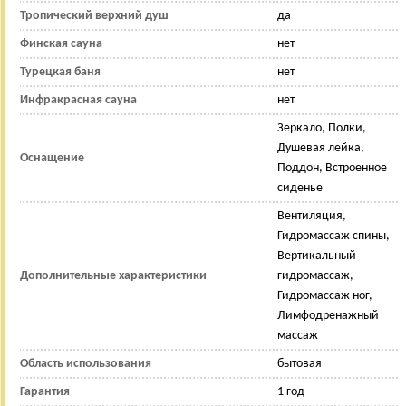
Тропический верхний душ
да
Финская сауна
нет
Турецкая баня
нет
Инфракрасная сауна
нет
Зеркало, Полки,
Душевая лейка,
Оснащение
Поддон, Встроенное
сиденье
Вентиляция,
Гидромассаж спины,
Вертикальный
Дополнительные характеристики
гидромассаж,
Гидромассаж ног,
Лимфодренажный
массаж
Область использования
бытовая
Гарантия
1 год