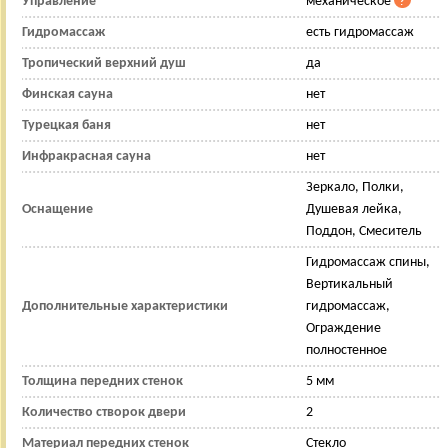
Управление
механическое
Гидромассаж
есть гидромассаж
Тропический верхний душ
да
Финская сауна
нет
Турецкая баня
нет
Инфракрасная сауна
нет
Зеркало, Полки,
Оснащение
Душевая лейка,
Поддон, Смеситель
Гидромассаж спины,
Вертикальный
Дополнительные характеристики
гидромассаж,
Ограждение
полностенное
Толщина передних стенок
5 мм
Количество створок двери
2
Материал передних стенок
Стекло