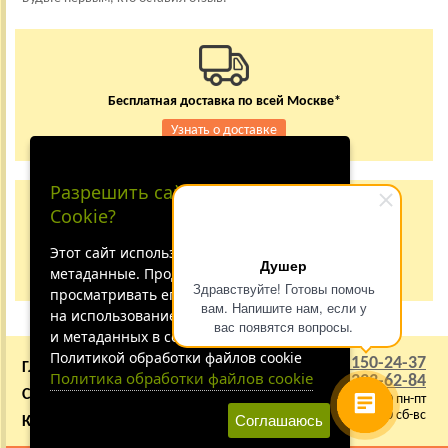
Бесплатная доставка по всей Москве*
Узнать о доставке
Разрешить сайту принимать
Заказывайте по телефону
Cookie?
+7 (495) 150-24-37
8 (800) 333-62-84
Этот сайт использует файлы cookie и
Душер
метаданные. Продолжая
Не дозвонились?
Здравствуйте! Готовы помочь
просматривать его, вы соглашаетесь
вам. Напишите нам, если у
на использование нами файлов cookie
вас появятся вопросы.
и метаданных в соответствии с
Политикой обработки файлов cookie
+7 (495) 150-24-37
ГЛАВНАЯ
О КОМПАНИИ
Политика обработки файлов cookie
8 (800) 333-62-84
СОТРУДНИЧЕСТВО
ВАКАНСИИ
9:00 - 22:00 пн-пт
10:00 - 21:00 сб-вс
Соглашаюсь
КАРТА САЙТА