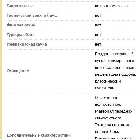
Гидромассаж
нет гидромассажа
Тропический верхний душ
нет
Финская сауна
нет
Турецкая баня
нет
Инфракрасная сауна
нет
Поддон, прозрачный
купол, хромированная
полочка, деревянная
Оснащение
решетка для поддона,
классический
смеситель.
Ограждение:
полностенное.
Материал передних
стенок: стекло
Толщина передних
стенок: 6 мм.
Дополнительные характеристики
Количество створок