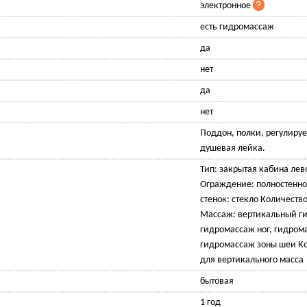
электронное
есть гидромассаж
да
нет
да
нет
Поддон, полки, регулиру
душевая лейка.
Тип: закрытая кабина лев
Ограждение: полностенн
стенок: стекло Количество
Массаж: вертикальный г
гидромассаж ног, гидром
гидромассаж зоны шеи Ко
для вертикального масса
бытовая
1 год