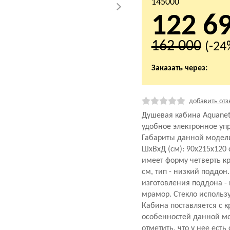
145000
122 6
162 000
(-24
Заказать через:
добавить отз
Душевая кабина Aquanet 
удобное электронное уп
Габариты данной модел
ШхВхД (см): 90x215x120
имеет форму четверть кр
см, тип - низкий поддон
изготовления поддона -
мрамор. Стекло использу
Кабина поставляется с 
особенностей данной мо
отметить, что у нее есть