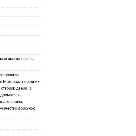
емая высота ножек,
осторонняя
ое Материал передних
 створок двери: 1
идромассаж,
ассаж спины,
личество форсунок