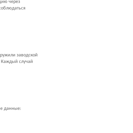
цию через
 соблюдаться
аружили заводской
. Каждый случай
ие данные: