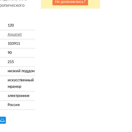
Не дозвонились?
ропического
120
Aquanet
103911
90
215
низкий поддон
искусственный
мрамор
электронное
Россия