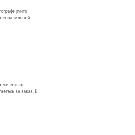
тографируйте
 неправильной
оплаченных
аетесь за заказ. В