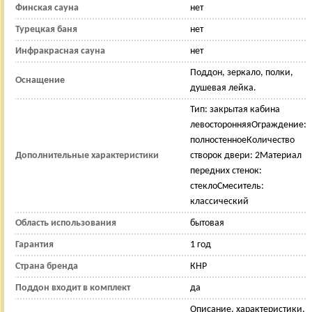
Финская сауна
нет
Турецкая баня
нет
Инфракрасная сауна
нет
Поддон, зеркало, полки,
Оснащение
душевая лейка.
Тип: закрытая кабина
левосторонняяОграждение:
полностенноеКоличество
Дополнительные характеристики
створок двери: 2Материал
передних стенок:
стеклоСмеситель:
классический
Область использования
бытовая
Гарантия
1 год
Страна бренда
КНР
Поддон входит в комплект
да
Описание, характеристики,