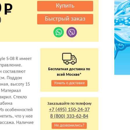
0
)
yle S-08 R имеет
правление.
Бесплатная доставка по
и составляют
всей Москве*
 см. Поддон
Узнать о доставке
ная, высоту 15
. Материал
акрил. Стекло
Кабина
Заказывайте по телефону
+7 (495) 150-24-37
 Из особенностей
8 (800) 333-62-84
етить, что у нее
массажа. Наличие
Не дозвонились?