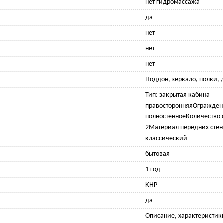
нет гидромассажа
да
нет
нет
нет
Поддон, зеркало, полки, 
Тип: закрытая кабина
правосторонняяОгражден
полностенноеКоличество 
2Материал передних стен
классический
бытовая
1 год
КНР
да
Описание, характеристик