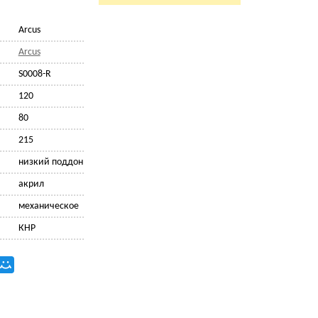
Arcus
Arcus
S0008-R
120
80
215
низкий поддон
акрил
механическое
КНР