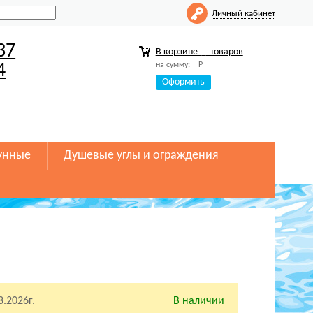
Личный кабинет
37
В корзине
товаров
на сумму:
Р
4
Оформить
унные
Душевые углы и ограждения
8.2026г.
В наличии