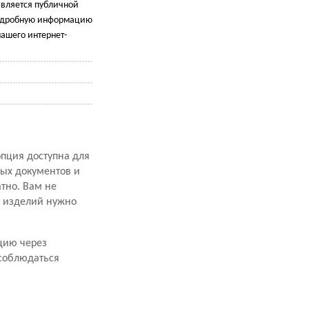
является публичной
подробную информацию
ашего интернет-
опция доступна для
ных документов и
атно. Вам не
х изделий нужно
цию через
 соблюдаться