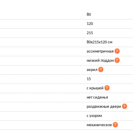
80
120
215
80x215x120 см
ассиметричная
низкий поддон
акрил
15
с крышей
нет сиденья
раздвижные двери
с узором
механическое