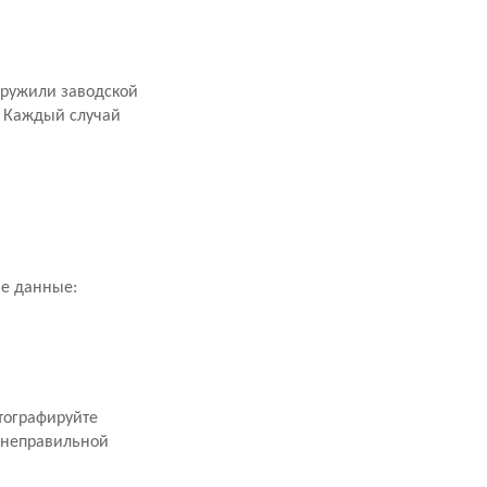
аружили заводской
. Каждый случай
ие данные:
тографируйте
 неправильной