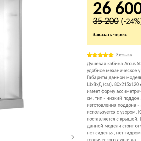
26 60
35 200
(-24%
Заказать через:
2 отзыва
Душевая кабина Arcus St
удобное механическое у
Габариты данной модел
ШхВхД (см): 80x215x120
имеет форму ассиметрич
см, тип - низкий поддон
изготовления поддона - 
используется с узором. 
поставляется с крышей.
данной модели стоит отм
нет сиденья, нет гидро
тропического душа: да.