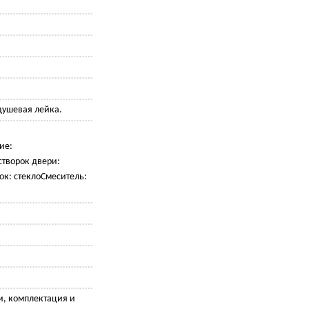
душевая лейка.
ие:
створок двери:
ок: стеклоСмеситель:
и, комплектация и