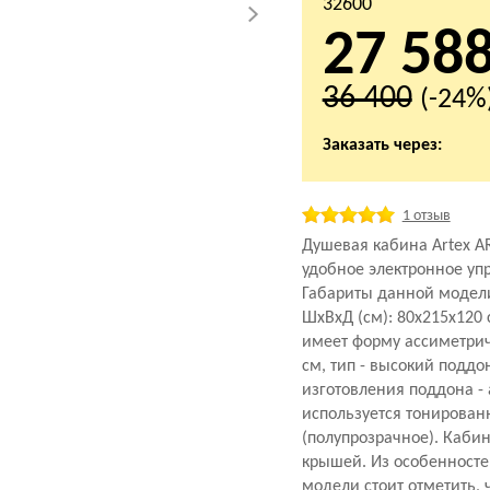
32600
27 58
36 400
(-24%
Заказать через:
1 отзыв
Душевая кабина Artex A
удобное электронное уп
Габариты данной модел
ШхВхД (см): 80x215x120
имеет форму ассиметрич
см, тип - высокий поддо
изготовления поддона - 
используется тонирован
(полупрозрачное). Кабин
крышей. Из особенност
модели стоит отметить, ч