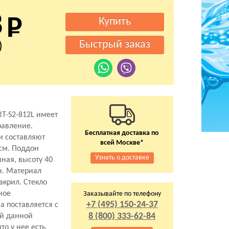
8
)
RT-S2-812L имеет
равление.
Бесплатная доставка по
и составляют
всей Москве*
 см. Поддон
Узнать о доставке
ная, высоту 40
н. Материал
акрил. Стекло
ное
Заказывайте по телефону
+7 (495) 150-24-37
а поставляется с
8 (800) 333-62-84
ей данной
то у нее есть