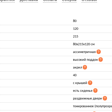
80
120
215
80x215x120 см
ассиметричная
высокий поддон
акрил
40
с крышей
есть сиденье
раздвижные двери
тонированное (полупрозр