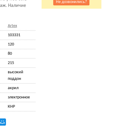
Не дозвонились?
саж. Наличие
Artex
103331
120
80
215
высокий
поддон
акрил
электронное
КНР