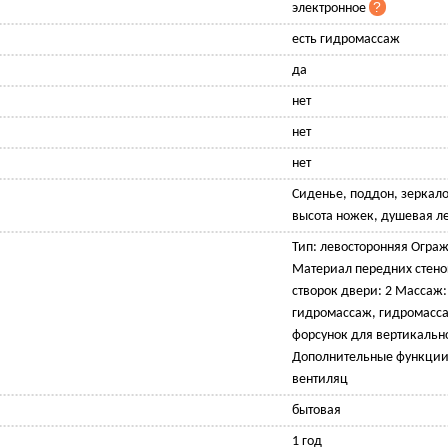
электронное
есть гидромассаж
да
нет
нет
нет
Сиденье, поддон, зеркало
высота ножек, душевая л
Тип: левосторонняя Огра
Материал передних стенок
створок двери: 2 Массаж
гидромассаж, гидромасс
форсунок для вертикально
Дополнительные функции:
вентиляц
бытовая
1 год