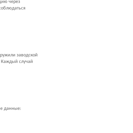
цию через
 соблюдаться
аружили заводской
. Каждый случай
ие данные: