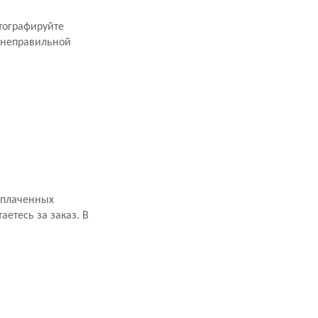
тографируйте
 неправильной
оплаченных
аетесь за заказ. В