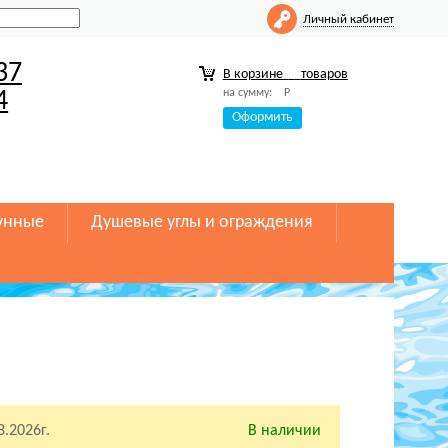
Личный кабинет
37
В корзине
товаров
на сумму:
Р
4
Оформить
унные
Душевые углы и ограждения
8.2026г.
В наличии