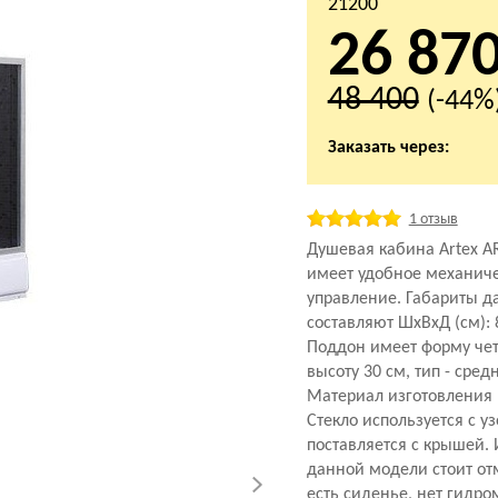
21200
26 87
48 400
(-44%
Заказать через:
1 отзыв
Душевая кабина Artex AR
имеет удобное механич
управление. Габариты 
составляют ШхВхД (см): 
Поддон имеет форму чет
высоту 30 см, тип - сред
Материал изготовления 
Стекло используется с у
поставляется с крышей.
данной модели стоит отм
есть сиденье, нет гидро