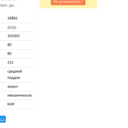
Не дозвонились?
ша: да.
26862
Artex
103303
80
80
215
средний
поддон
акрил
механическое
КНР