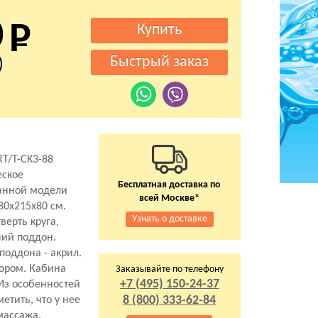
0
)
T/T-CK3-88
еское
Бесплатная доставка по
данной модели
всей Москве*
80x215x80 см.
Узнать о доставке
верть круга,
ний поддон.
поддона - акрил.
зором. Кабина
Заказывайте по телефону
+7 (495) 150-24-37
 Из особенностей
8 (800) 333-62-84
етить, что у нее
массажа.