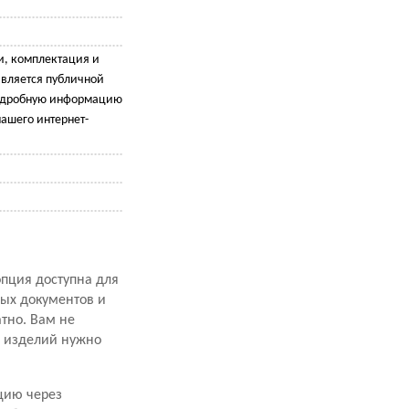
и, комплектация и
является публичной
подробную информацию
ашего интернет-
опция доступна для
ных документов и
атно. Вам не
х изделий нужно
цию через