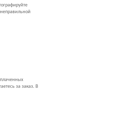
тографируйте
 неправильной
оплаченных
аетесь за заказ. В