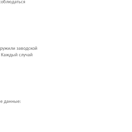
 соблюдаться
аружили заводской
. Каждый случай
ие данные: