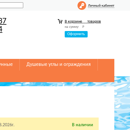
Личный кабинет
37
В корзине
товаров
на сумму:
Р
4
Оформить
унные
Душевые углы и ограждения
8.2026г.
В наличии