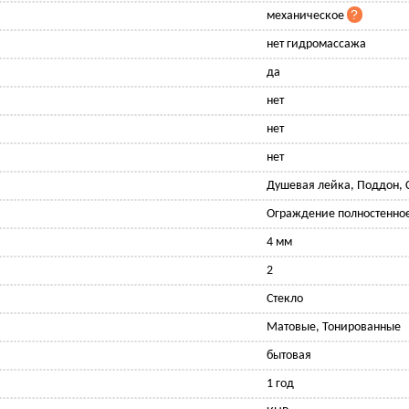
механическое
нет гидромассажа
да
нет
нет
нет
Душевая лейка, Поддон, 
Ограждение полностенно
4 мм
2
Стекло
Матовые, Тонированные
бытовая
1 год