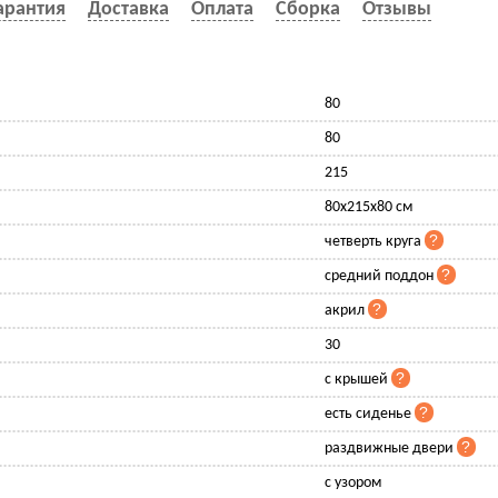
арантия
Доставка
Оплата
Сборка
Отзывы
80
80
215
80x215x80 см
четверть круга
средний поддон
акрил
30
с крышей
есть сиденье
раздвижные двери
с узором