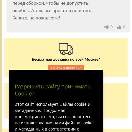
перед сборкой, чтобы не допустить
ошибок. А так, все просто и понятно.
Берите, не пожалеете!
0
0
Бесплатная доставка по всей Москве*
Узнать о доставке
Разрешить сайту принимать
Заказывайте по телефону
Cookie?
+7 (495) 150-24-37
8 (800) 333-62-84
Этот сайт использует файлы cookie и
метаданные. Продолжая
Не дозвонились?
просматривать его, вы соглашаетесь
на использование нами файлов cookie
и метаданных в соответствии с