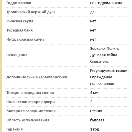
Гидромассаж
нет гидромассажа
Тропический верхний душ
да
Финская сауна
нет
Турецкая баня
нет
Инфракрасная сауна
нет
Зеркало, Полки,
Оснащение
Душевая лейка,
Смеситель
Регулируемые ножки,
Дополнительные характеристики
Ограждение
полностенное
Толщина передних стенок
4 мм
Количество створок двери
2
Материал передних стенок
Стекло
Область использования
бытовая
Гарантия
1 год