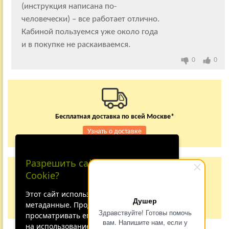
(инструкция написана по-
человечески) – все работает отлично.
Кабиной пользуемся уже около года
и в покупке не раскаиваемся.
0
0
Бесплатная доставка по всей Москве*
Узнать о доставке
Разрешить сайту принимать
Заказывайте по телефону
Cookie?
+7 (495) 150-24-37
8 (800) 333-62-84
Этот сайт использует файлы cookie и
Душер
метаданные. Продолжая
Не дозвонились?
Здравствуйте! Готовы помочь
просматривать его, вы соглашаетесь
вам. Напишите нам, если у
на использование нами файлов cookie