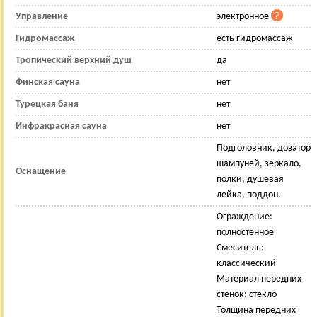
Управление
электронное
Гидромассаж
есть гидромассаж
Тропический верхний душ
да
Финская сауна
нет
Турецкая баня
нет
Инфракрасная сауна
нет
Подголовник, дозатор
шампуней, зеркало,
Оснащение
полки, душевая
лейка, поддон.
Ограждение:
полностенное
Смеситель:
классический
Материал передних
стенок: стекло
Толщина передних