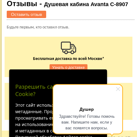
Отзывы -
Душевая кабина Avanta C-8907
Оставить отзыв
Будьте первым, кто оставил отзыв.
Бесплатная доставка по всей Москве*
Узнать о доставке
Разрешить сайту принимать
Заказывайте по телефону
Cookie?
+7 (495) 150-24-37
8 (800) 333-62-84
Этот сайт использует файлы cookie и
Душер
метаданные. Продолжая
Не дозвонились?
Здравствуйте! Готовы помочь
просматривать его, вы соглашаетесь
вам. Напишите нам, если у
на использование нами файлов cookie
вас появятся вопросы.
и метаданных в соответствии с