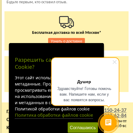
Будьте первым, кто оставил отзыв.
Бесплатная доставка по всей Москве*
Узнать о доставке
Разрешить сайту принимать
Заказывайте по телефону
Cookie?
+7 (495) 150-24-37
8 (800) 333-62-84
Этот сайт использует файлы cookie и
Душер
метаданные. Продолжая
Не дозвонились?
Здравствуйте! Готовы помочь
просматривать его, вы соглашаетесь
вам. Напишите нам, если у
на использование нами файлов cookie
вас появятся вопросы.
и метаданных в соответствии с
Политикой обработки файлов cookie
+7 (495) 150-24-37
ГЛАВНАЯ
О КОМПАНИИ
Политика обработки файлов cookie
8 (800) 333-62-84
СОТРУДНИЧЕСТВО
ВАКАНСИИ
9:00 - 22:00 пн-пт
10:00 - 21:00 сб-вс
Соглашаюсь
КАРТА САЙТА