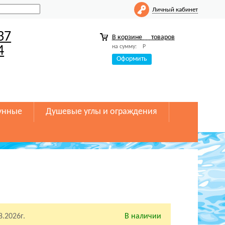
Личный кабинет
37
В корзине
товаров
на сумму:
Р
4
Оформить
унные
Душевые углы и ограждения
8.2026г.
В наличии