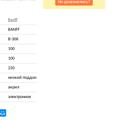
Не дозвонились?
Banff
BANFF
B-306
100
100
220
низкий поддон
акрил
электронное