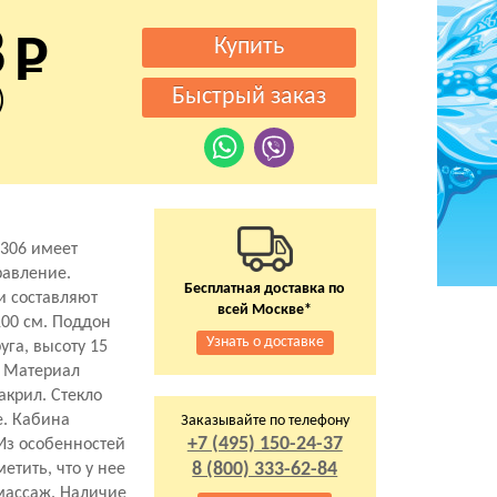
8
)
-306 имеет
равление.
Бесплатная доставка по
и составляют
всей Москве*
100 см. Поддон
Узнать о доставке
уга, высоту 15
. Материал
акрил. Стекло
е. Кабина
Заказывайте по телефону
+7 (495) 150-24-37
 Из особенностей
8 (800) 333-62-84
етить, что у нее
омассаж. Наличие