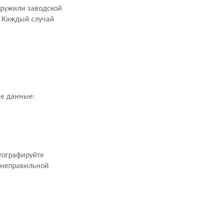
аружили заводской
. Каждый случай
ие данные:
тографируйте
 неправильной