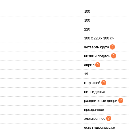
100
100
220
100 х 220 х 100 см
четверть круга
низкий поддон
акрил
15
с крышей
нет сиденья
раздвижные двери
прозрачное
электронное
есть гидромассаж