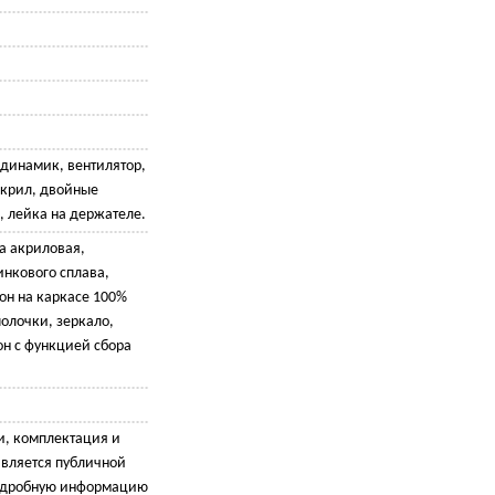
, динамик, вентилятор,
акрил, двойные
, лейка на держателе.
ка акриловая,
инкового сплава,
он на каркасе 100%
олочки, зеркало,
он с функцией сбора
и, комплектация и
является публичной
подробную информацию