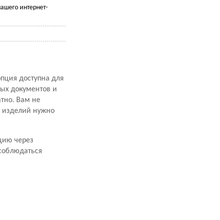
ашего интернет-
опция доступна для
ных документов и
атно. Вам не
х изделий нужно
цию через
 соблюдаться