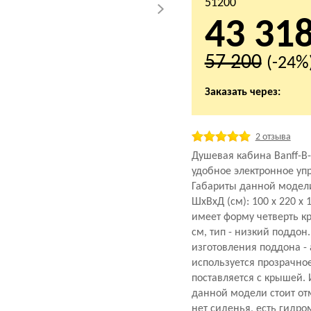
51200
43 31
57 200
(-24%
Заказать через:
2 отзыва
Душевая кабина Banff-B
удобное электронное уп
Габариты данной модел
ШхВхД (см): 100 х 220 х 
имеет форму четверть кр
см, тип - низкий поддон
изготовления поддона - 
используется прозрачно
поставляется с крышей.
данной модели стоит отм
нет сиденья, есть гидр