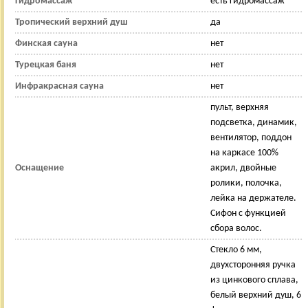
Гидромассаж
есть гидромассаж
Тропический верхний душ
да
Финская сауна
нет
Турецкая баня
нет
Инфракрасная сауна
нет
пульт, верхняя
подсветка, динамик,
вентилятор, поддон
на каркасе 100%
Оснащение
акрил, двойные
ролики, полочка,
лейка на держателе.
Сифон с функцией
сбора волос.
Стекло 6 мм,
двухсторонняя ручка
из цинкового сплава,
белый верхний душ, 6