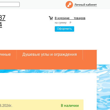
Личный кабинет
37
В корзине
товаров
на сумму:
Р
4
Оформить
унные
Душевые углы и ограждения
8.2026г.
В наличии