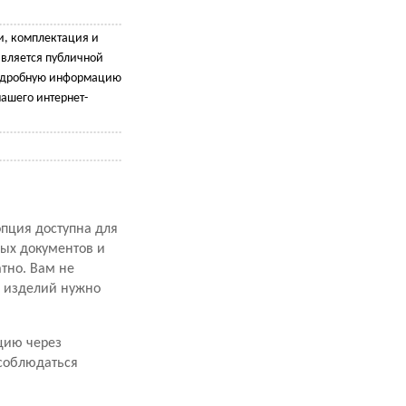
и, комплектация и
является публичной
подробную информацию
ашего интернет-
опция доступна для
ных документов и
атно. Вам не
х изделий нужно
цию через
 соблюдаться