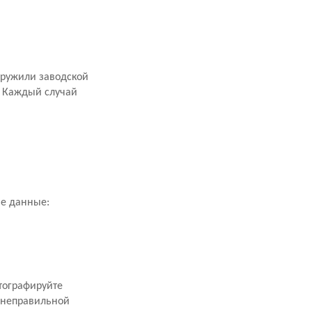
аружили заводской
. Каждый случай
ие данные:
тографируйте
 неправильной