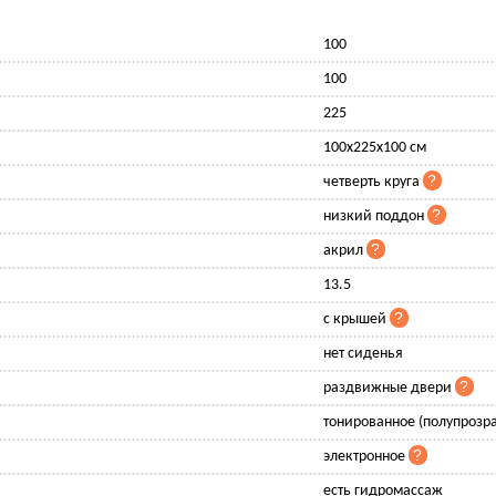
100
100
225
100x225x100 см
четверть круга
низкий поддон
акрил
13.5
с крышей
нет сиденья
раздвижные двери
тонированное (полупрозр
электронное
есть гидромассаж