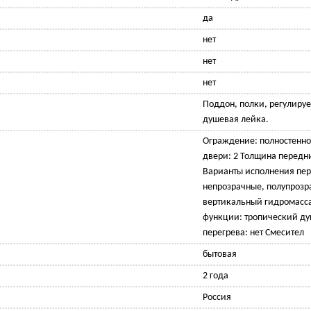
да
нет
нет
нет
Поддон, полки, регулиру
душевая лейка.
Ограждение: полностенно
двери: 2 Толщина передни
Варианты исполнения пер
непрозрачные, полупроз
вертикальный гидромасс
функции: тропический ду
перегрева: нет Смесител
бытовая
2 года
Россия