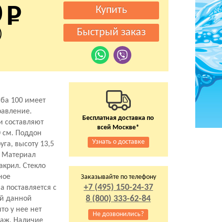
0
)
ба 100 имеет
равление.
Бесплатная доставка по
и составляют
всей Москве*
0 см. Поддон
Узнать о доставке
уга, высоту 13,5
. Материал
акрил. Стекло
ное
Заказывайте по телефону
+7 (495) 150-24-37
а поставляется с
8 (800) 333-62-84
ей данной
то у нее нет
Не дозвонились?
саж. Наличие