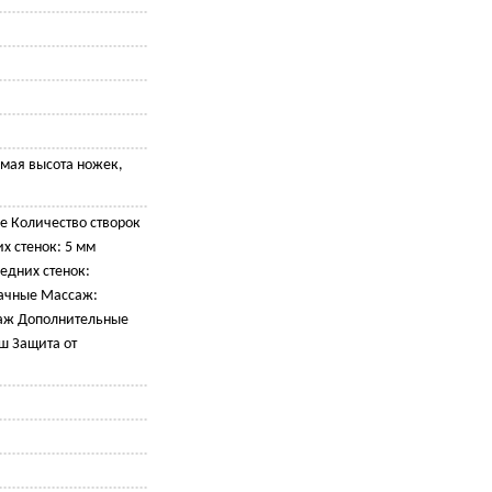
емая высота ножек,
е Количество створок
х стенок: 5 мм
едних стенок:
рачные Массаж:
аж Дополнительные
ш Защита от