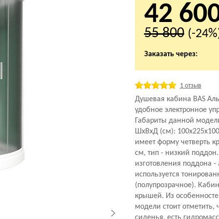
42 60
55 800
(-24%
Заказать через:
1 отзыв
Душевая кабина BAS Аль
удобное электронное уп
Габариты данной модел
ШхВхД (см): 100x225x10
имеет форму четверть кр
см, тип - низкий поддон
изготовления поддона - 
используется тонирован
(полупрозрачное). Кабин
крышей. Из особенност
модели стоит отметить, ч
сиденья, есть гидромас