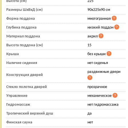
Высота (см)
225
Размеры ШхВхД (см)
90x225x90 см
Форма поддона
многогранная
Глубина поддона
низкий поддон
Материал поддона
акрил
Высота поддона (см)
15
Крыша
без крыши
Наличие сидения
нет сиденья
раздвижные двери
Конструкция дверей
Стекло полотна дверей
прозрачное
Управление
механическое
Гидромассаж
нет гидромассажа
Тропический верхний душ
да
Финская сауна
нет