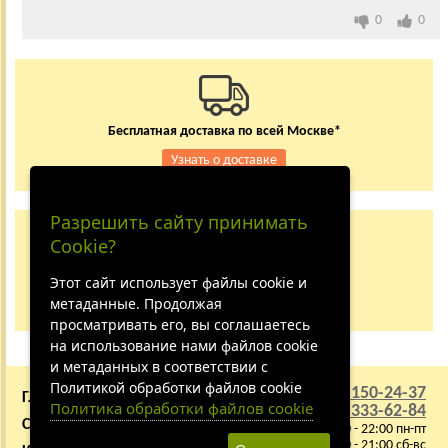
0
0
Бесплатная доставка по всей Москве*
Узнать о доставке
Разрешить сайту принимать
Заказывайте по телефону
Cookie?
+7 (495) 150-24-37
8 (800) 333-62-84
Этот сайт использует файлы cookie и
метаданные. Продолжая
Не дозвонились?
просматривать его, вы соглашаетесь
на использование нами файлов cookie
и метаданных в соответствии с
Политикой обработки файлов cookie
+7 (495) 150-24-37
ГЛАВНАЯ
О КОМПАНИИ
Политика обработки файлов cookie
8 (800) 333-62-84
СОТРУДНИЧЕСТВО
ВАКАНСИИ
9:00 - 22:00 пн-пт
10:00 - 21:00 сб-вс