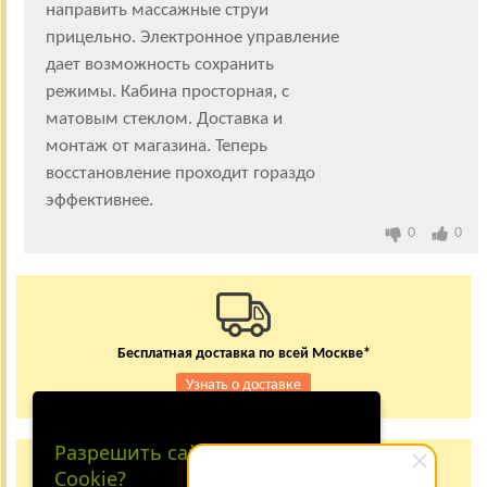
направить массажные струи
прицельно. Электронное управление
дает возможность сохранить
режимы. Кабина просторная, с
матовым стеклом. Доставка и
монтаж от магазина. Теперь
восстановление проходит гораздо
эффективнее.
0
0
Бесплатная доставка по всей Москве*
Узнать о доставке
Разрешить сайту принимать
Заказывайте по телефону
Cookie?
+7 (495) 150-24-37