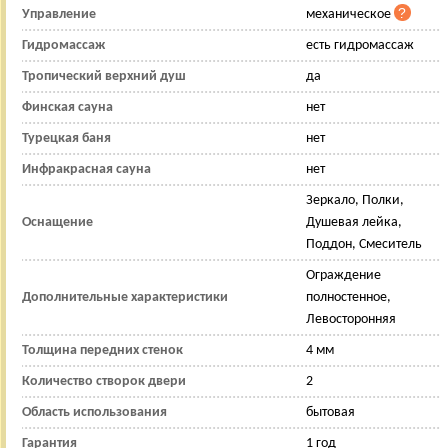
Управление
механическое
Гидромассаж
есть гидромассаж
Тропический верхний душ
да
Финская сауна
нет
Турецкая баня
нет
Инфракрасная сауна
нет
Зеркало, Полки,
Оснащение
Душевая лейка,
Поддон, Смеситель
Ограждение
Дополнительные характеристики
полностенное,
Левосторонняя
Толщина передних стенок
4 мм
Количество створок двери
2
Область использования
бытовая
Гарантия
1 год