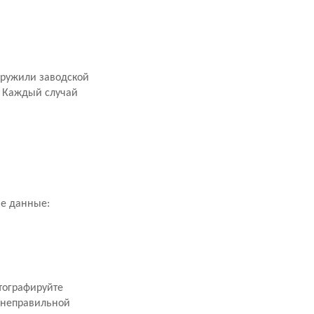
аружили заводской
. Каждый случай
ие данные:
тографируйте
 неправильной