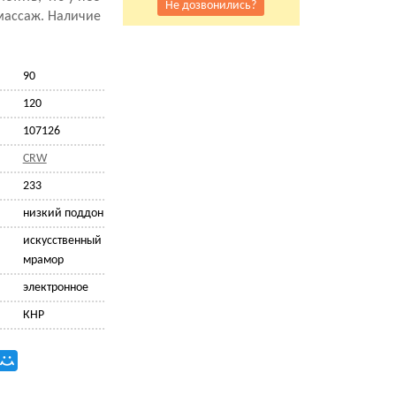
Не дозвонились?
омассаж. Наличие
90
120
107126
CRW
233
низкий поддон
искусственный
мрамор
электронное
КНР