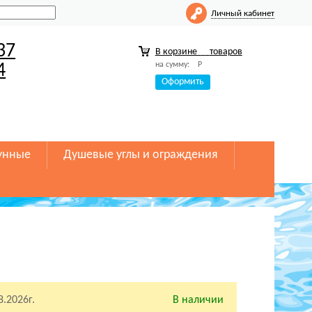
Личный кабинет
37
В корзине
товаров
на сумму:
Р
4
Оформить
унные
Душевые углы и ограждения
8.2026г.
В наличии