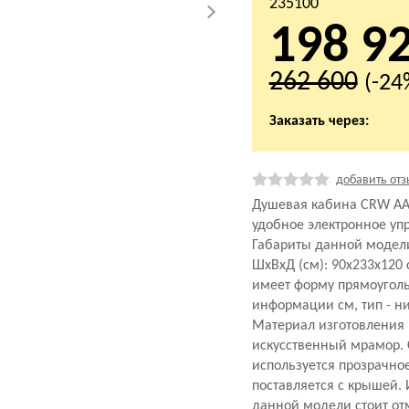
235100
198 9
262 600
(-24
Заказать через:
добавить отз
Душевая кабина CRW AA
удобное электронное уп
Габариты данной модел
ШхВхД (см): 90x233x120
имеет форму прямоуголь
информации см, тип - н
Материал изготовления 
искусственный мрамор. 
используется прозрачно
поставляется с крышей.
данной модели стоит отм