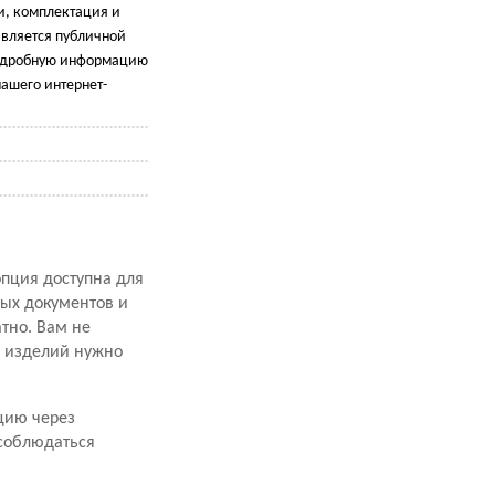
и, комплектация и
является публичной
подробную информацию
ашего интернет-
опция доступна для
ных документов и
атно. Вам не
х изделий нужно
цию через
 соблюдаться