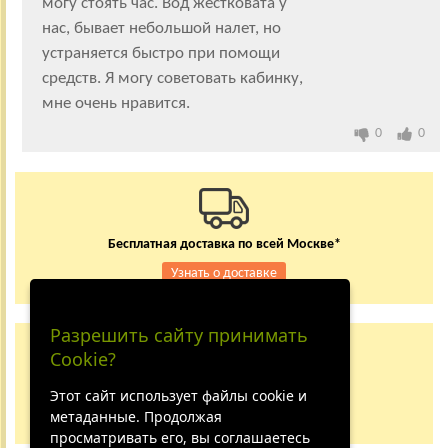
могу стоять час. Вод жестковата у
нас, бывает небольшой налет, но
устраняется быстро при помощи
средств. Я могу советовать кабинку,
мне очень нравится.
0
0
Бесплатная доставка по всей Москве*
Узнать о доставке
Разрешить сайту принимать
Заказывайте по телефону
Cookie?
+7 (495) 150-24-37
8 (800) 333-62-84
Этот сайт использует файлы cookie и
метаданные. Продолжая
Не дозвонились?
просматривать его, вы соглашаетесь